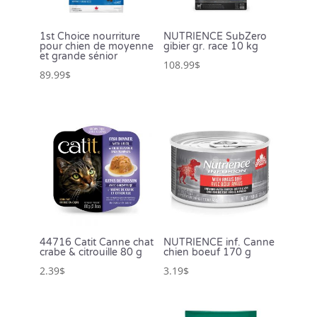
1st Choice nourriture
NUTRIENCE SubZero
pour chien de moyenne
gibier gr. race 10 kg
et grande sénior
108.99
$
89.99
$
44716 Catit Canne chat
NUTRIENCE inf. Canne
crabe & citrouille 80 g
chien boeuf 170 g
2.39
$
3.19
$