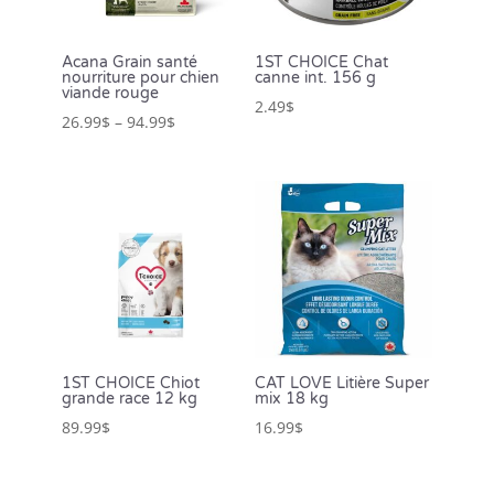
Acana Grain santé
1ST CHOICE Chat
nourriture pour chien
canne int. 156 g
viande rouge
2.49
$
26.99
$
–
94.99
$
1ST CHOICE Chiot
CAT LOVE Litière Super
grande race 12 kg
mix 18 kg
89.99
$
16.99
$