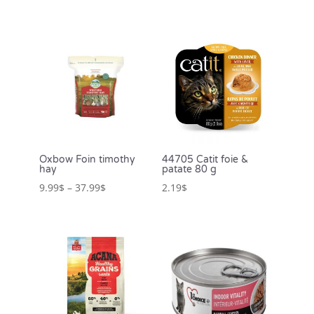
Oxbow Foin timothy
44705 Catit foie &
hay
patate 80 g
9.99
$
–
37.99
$
2.19
$