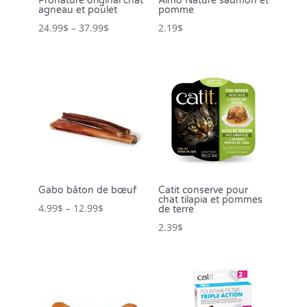
Pronature original chat
Almo Nature saumon et
agneau et poulet
pomme
24.99
$
–
37.99
$
2.19
$
Gabo bâton de bœuf
Catit conserve pour
chat tilapia et pommes
4.99
$
–
12.99
$
de terre
2.39
$