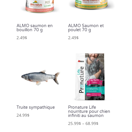
ALMO saumon en
ALMO Saumon et
bouillon 70 g
poulet 70 g
2.49
$
2.49
$
Truite sympathique
Pronature Life
nourriture pour chien
24.99
$
infiniti au saumon
25.99
$
–
68.99
$