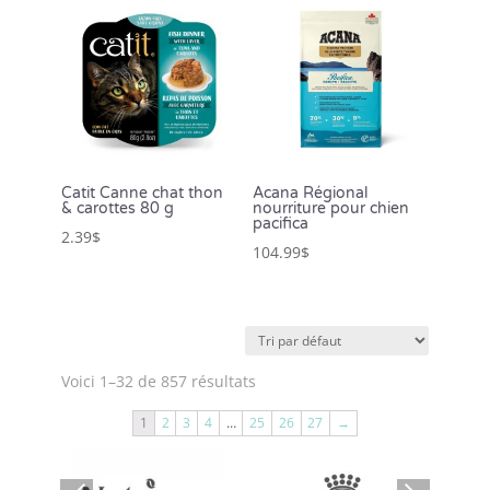
Catit Canne chat thon
Acana Régional
& carottes 80 g
nourriture pour chien
pacifica
2.39
$
104.99
$
Voici 1–32 de 857 résultats
1
2
3
4
…
25
26
27
→