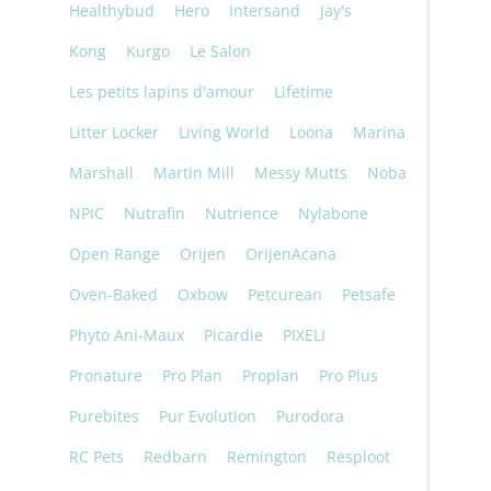
Healthybud
Hero
Intersand
Jay's
Kong
Kurgo
Le Salon
Les petits lapins d'amour
Lifetime
Litter Locker
Living World
Loona
Marina
Marshall
Martin Mill
Messy Mutts
Noba
NPIC
Nutrafin
Nutrience
Nylabone
Open Range
Orijen
OrijenAcana
Oven-Baked
Oxbow
Petcurean
Petsafe
Phyto Ani-Maux
Picardie
PIXELI
Pronature
Pro Plan
Proplan
Pro Plus
Purebites
Pur Evolution
Purodora
RC Pets
Redbarn
Remington
Resploot