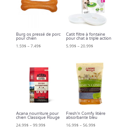
Burg os pressé de porc
Catit filtre à fontaine
pour chien
pour chat à triple action
1.59
$
–
7.49
$
5.99
$
–
20.99
$
Acana nourriture pour
Fresh’n Comfy litière
chien Classique Rouge
absorbante bleu
24.99
$
–
99.99
$
16.99
$
–
56.99
$