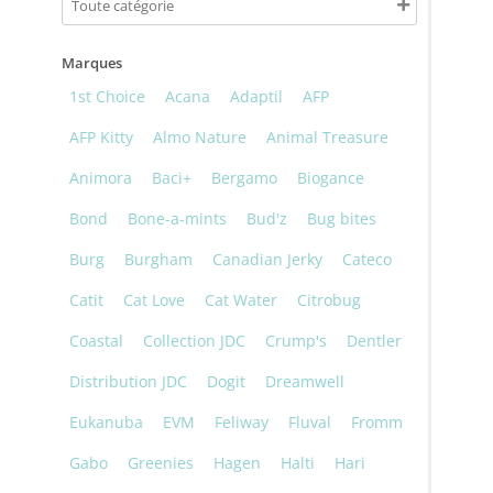
Marques
1st Choice
Acana
Adaptil
AFP
AFP Kitty
Almo Nature
Animal Treasure
Animora
Baci+
Bergamo
Biogance
Bond
Bone-a-mints
Bud'z
Bug bites
Burg
Burgham
Canadian Jerky
Cateco
Catit
Cat Love
Cat Water
Citrobug
Coastal
Collection JDC
Crump's
Dentler
Distribution JDC
Dogit
Dreamwell
Eukanuba
EVM
Feliway
Fluval
Fromm
Gabo
Greenies
Hagen
Halti
Hari