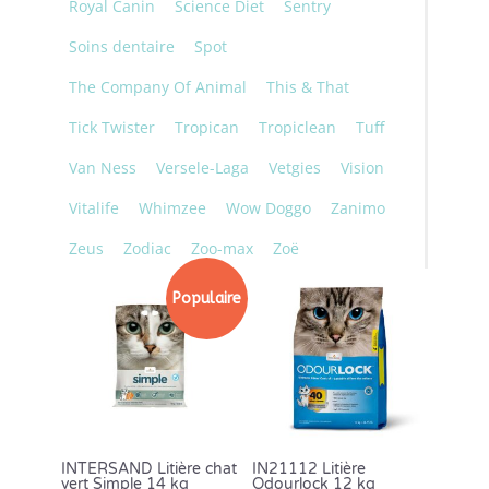
Royal Canin
Science Diet
Sentry
Soins dentaire
Spot
The Company Of Animal
This & That
Tick Twister
Tropican
Tropiclean
Tuff
Van Ness
Versele-Laga
Vetgies
Vision
Vitalife
Whimzee
Wow Doggo
Zanimo
Zeus
Zodiac
Zoo-max
Zoë
Populaire
INTERSAND Litière chat
IN21112 Litière
vert Simple 14 kg
Odourlock 12 kg