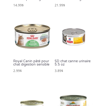
14.99
$
21.99
$
Royal Canin pâté pour
SD chat canne urinaire
chat digestion sensible
5.5 oz
2.99
$
3.89
$