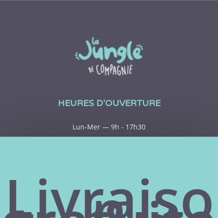
HEURES D'OUVERTURE
Lun-Mer — 9h - 17h30
Jeu-Ven — 9h - 20h
Sam — 9h - 15h
Livraiso
n
Dim— Fermé
ACHATS EN LIGNE