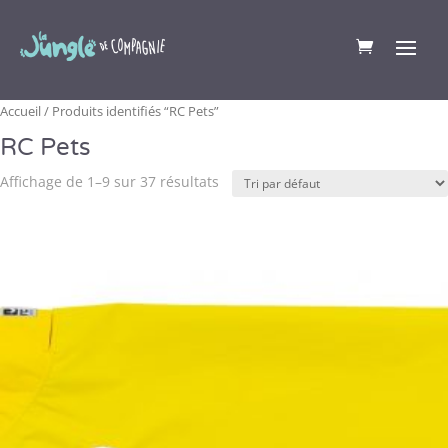
Accueil
/ Produits identifiés “RC Pets”
RC Pets
Affichage de 1–9 sur 37 résultats