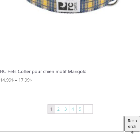
RC Pets Collier pour chien motif Marigold
14.99
$
–
17.99
$
1
2
3
4
5
→
Rech
erch
e