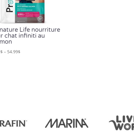
nature Life nourriture
r chat infiniti au
umon
9
$
–
54.99
$