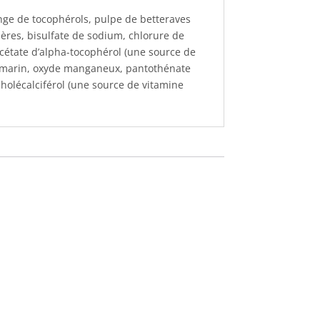
ange de tocophérols, pulpe de betteraves
tières, bisulfate de sodium, chlorure de
cétate d’alpha-tocophérol (une source de
e romarin, oxyde manganeux, pantothénate
holécalciférol (une source de vitamine