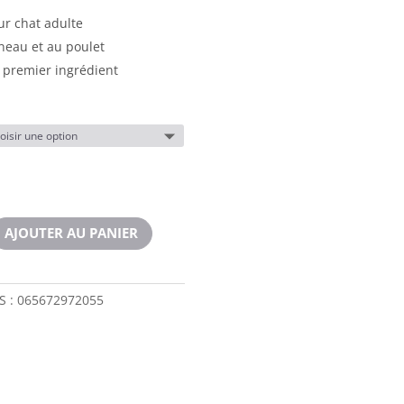
ur chat adulte
neau et au poulet
premier ingrédient
AJOUTER AU PANIER
S :
065672972055