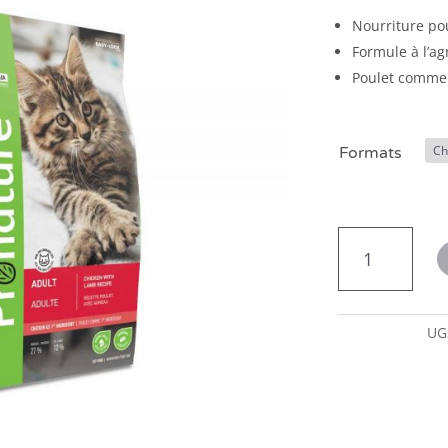
Nourriture po
Formule à l’ag
Poulet comme 
Formats
quantité
de
Pronature
original
chat
UG
agneau
et
poulet