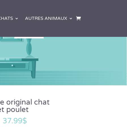
CHATS
AUTRES ANIMAUX
e original chat
t poulet
–
37.99
$