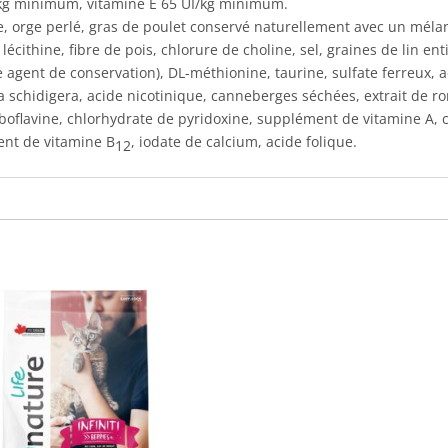
kg minimum, vitamine E 65 UI/kg minimum.
ne, orge perlé, gras de poulet conservé naturellement avec un mél
lécithine, fibre de pois, chlorure de choline, sel, graines de lin en
gent de conservation), DL-méthionine, taurine, sulfate ferreux, a
cca schidigera, acide nicotinique, canneberges séchées, extrait d
boflavine, chlorhydrate de pyridoxine, supplément de vitamine A, c
ment de vitamine B
, iodate de calcium, acide folique.
12