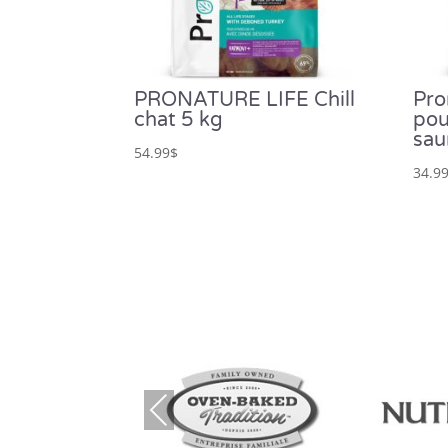
PRONATURE LIFE Chill
Pro
chat 5 kg
pou
sa
54.99
$
34.9
Prev
ious