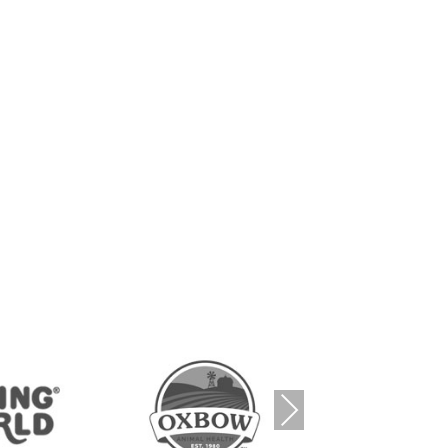
Nex
t