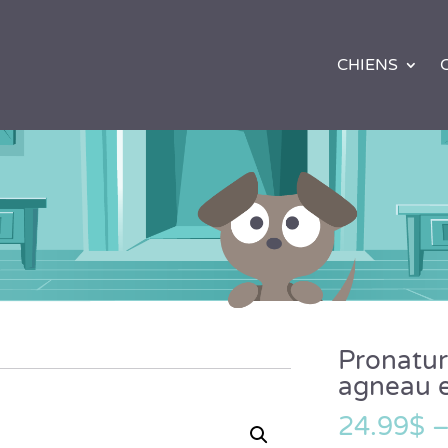
CHIENS
Pronatur
agneau e
24.99
$