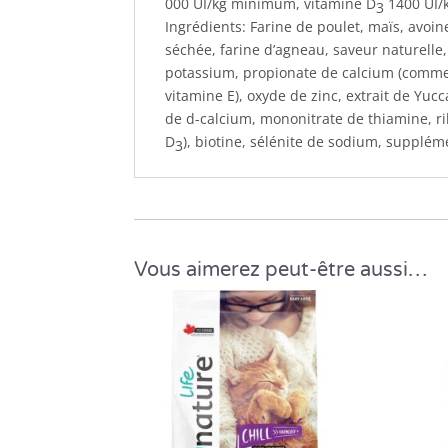
000 UI/kg minimum, vitamine D
1400 UI/
3
Ingrédients: Farine de poulet, maïs, avoi
séchée, farine d’agneau, saveur naturelle, 
potassium, propionate de calcium (comme a
vitamine E), oxyde de zinc, extrait de Yu
de d-calcium, mononitrate de thiamine, ri
D
), biotine, sélénite de sodium, supplé
3
Vous aimerez peut-être aussi…