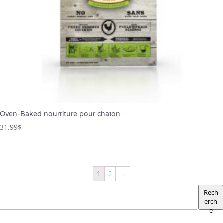
Oven-Baked nourriture pour chaton
31.99
$
1
2
→
Rech
erch
e