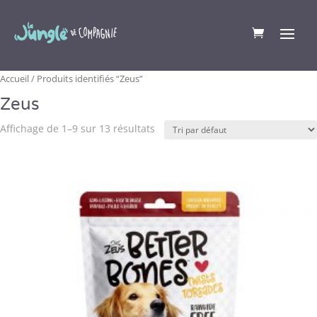
Accueil
/ Produits identifiés “Zeus”
Zeus
Affichage de 1–9 sur 13 résultats