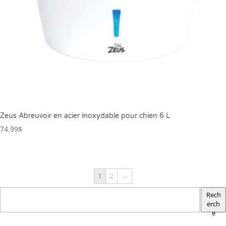
Zeus Abreuvoir en acier inoxydable pour chien 6 L
74.99
$
1
2
→
Rech
erch
e