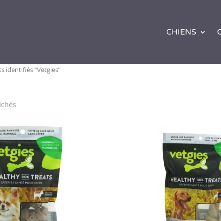
CHIENS
s identifiés “Vetgies”
fichés