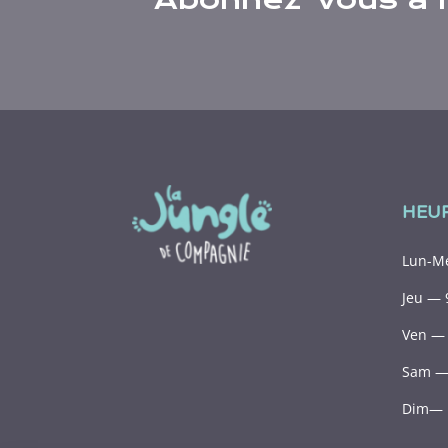
HEU
Lun-Me
Jeu — 
Ven — 
Sam — 
Dim— 