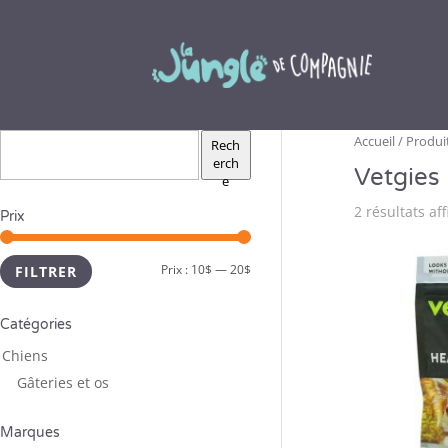
Accueil
/ Produit
Rech
erch
Vetgies
e
2 résultats af
Prix
Prix :
10$
—
20$
FILTRER
Catégories
Chiens
Gâteries et os ­
Marques