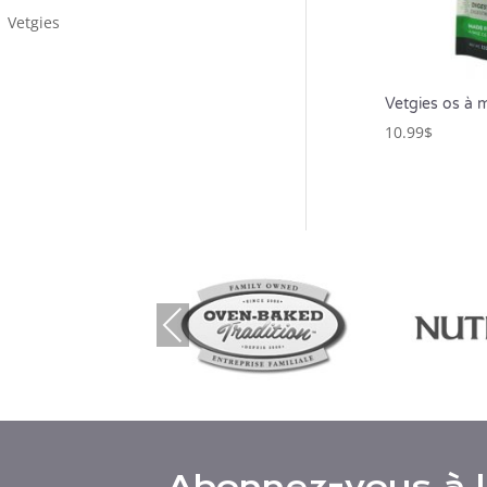
Vetgies
Vetgies os à 
10.99
$
Previous
Abonnez-vous à l’