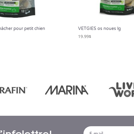
mâcher pour petit chien
VETGIES os noues lg
19.99
$
infolettre!