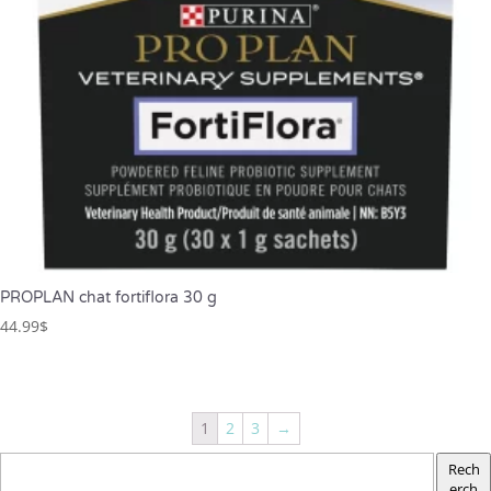
PROPLAN chat fortiflora 30 g
44.99
$
1
2
3
→
Rech
erch