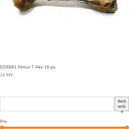
DD6681 Femur T-Rex 16 po
24.99
$
Rech
erch
e
Prix