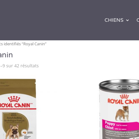
CHIENS
s identifiés “Royal Canin”
anin
–9 sur 42 résultats