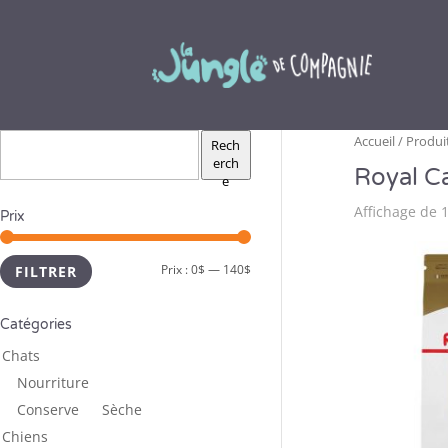
Accueil
/ Produit
Rech
erch
Royal C
e
Affichage de 1
Prix
Prix :
0$
—
140$
FILTRER
Catégories
Chats
Nourriture
Conserve
Sèche
Chiens