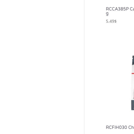
RCCA385P Can
g
5.49
$
RCFIH030 Cha