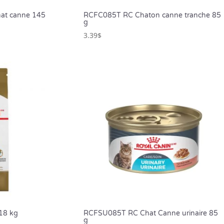
at canne 145
RCFC085T RC Chaton canne tranche 85
g
3.39
$
18 kg
RCFSU085T RC Chat Canne urinaire 85
g