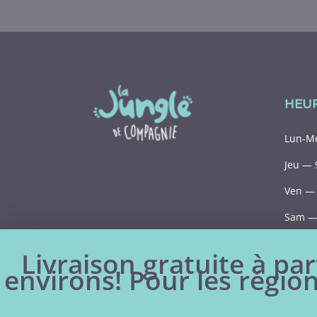
HEU
Lun-Me
Jeu — 
Ven — 
Sam — 
Dim— 
Livraison gratuite à par
environs! Pour les région