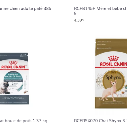
ne chien adulte pâté 385
RCFB145P Mère et bébé ch
g
4.39
$
t boule de poils 1.37 kg
RCFRSX070 Chat Shynx 3.