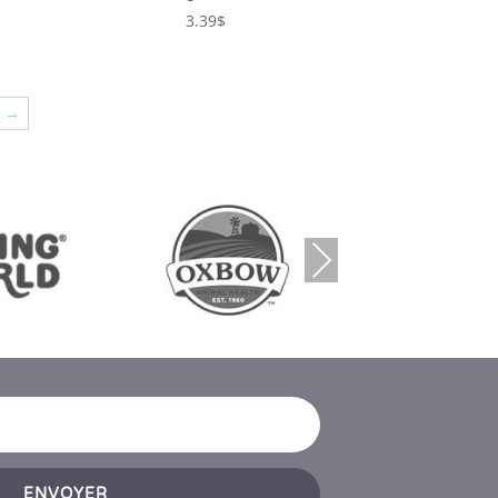
3.39
$
→
Next
ENVOYER