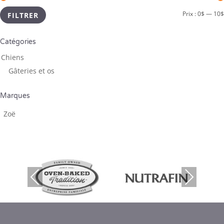
Prix :
0$
—
10$
FILTRER
Catégories
Chiens
Gâteries et os ­
Marques
Zoë
Previous
Next