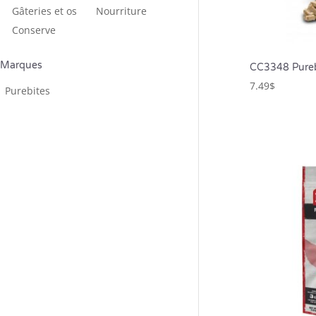
Gâteries et os ­
Nourriture
Conserve
Marques
CC3348 Purebi
7.49
$
Purebites