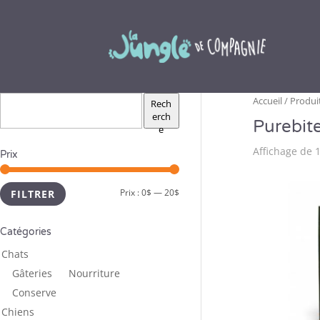
Accueil
/ Produit
Rech
erch
Purebit
e
Affichage de 1
Prix
Prix :
0$
—
20$
FILTRER
Catégories
Chats
Gâteries
Nourriture
Conserve
Chiens