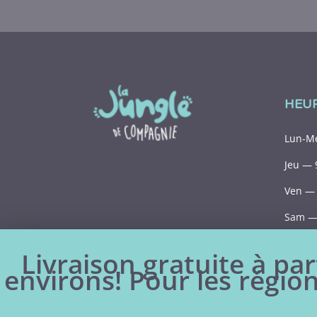
HEU
Lun-Me
Jeu — 
Ven — 
Sam — 
Dim— 
Livraison gratuite à par
environs! Pour les région