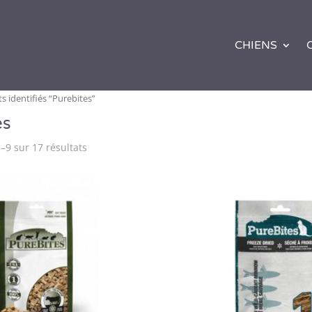
CHIENS
s identifiés “Purebites”
es
–9 sur 17 résultats