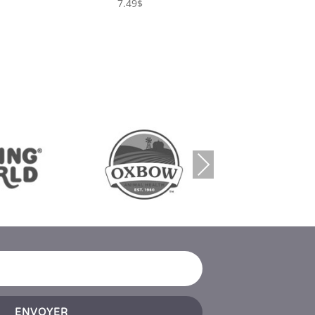
7.49
$
Next
ENVOYER