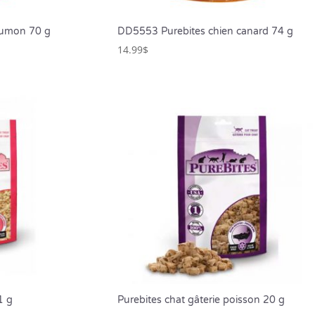
aumon 70 g
DD5553 Purebites chien canard 74 g
14.99
$
1 g
Purebites chat gâterie poisson 20 g