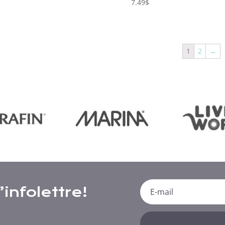
7.49
$
1
2
→
infolettre!