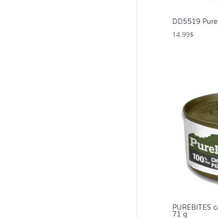
DD5519 Pureb
14.99
$
PUREBITES ca
71 g