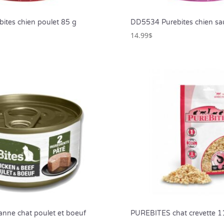
ites chien poulet 85 g
DD5534 Purebites chien s
14.99
$
nne chat poulet et boeuf
PUREBITES chat crevette 1