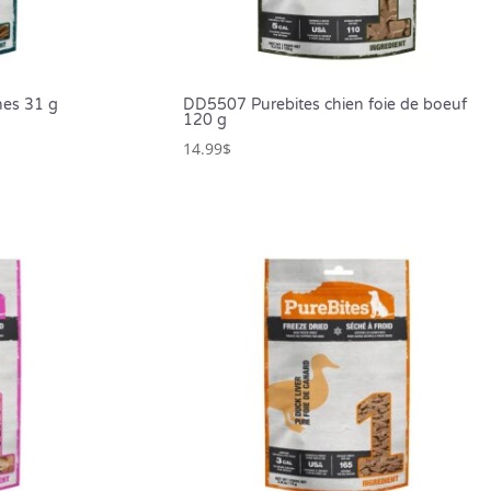
nes 31 g
DD5507 Purebites chien foie de boeuf
120 g
14.99
$