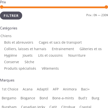
Prix
Prix :
0$
—
230$
FILTRER
Catégories
Chiens
Bols et abreuvoirs
Cages et sacs de transport
Colliers, laisses et harnais
Entrainement
Gâteries et os ­
Hygiène
Jouets
Lits et coussins
Nourriture
Conserve
Sèche
Produits spécialisés
Vêtements
Marques
1st Choice
Acana
Adaptil
AFP
Animora
Baci+
Bergamo
Biogance
Bond
Bone-a-mints
Bud'z
Burg
Burgham
Canadian Jerky
Catit
Citrobug
Coastal