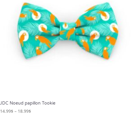
JDC Noeud papillon Tookie
14.99
$
–
18.99
$