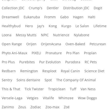
Collection JDC
Crump's
Dentler
Distribution JDC
Dogit
Dreamwell
Eukanuba
Fromm
Gabo
Hagen
Halti
Healthybud
Hero
Jay's
Kong
Kurgo
Le Salon
Lifetime
Loona
Messy Mutts
NPIC
Nutrience
Nylabone
Open Range
Orijen
OrijenAcana
Oven-Baked
Petcurean
Phyto Ani-Maux
PIXELI
Pronature
Pro Plan
Proplan
Pro Plus
Purebites
Pur Evolution
Purodora
RC Pets
Redbarn
Remington
Resploot
Royal Canin
Science Diet
Sentry
Soins dentaire
Spot
The Company Of Animal
This & That
Tick Twister
Tropiclean
Tuff
Van Ness
Versele-Laga
Vetgies
Vitalife
Whimzee
Wow Doggo
Zanimo
Zeus
Zodiac
Zoo-max
Zoë