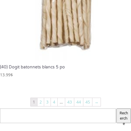
(40) Dogit batonnets blancs 5 po
13.99
$
1
2
3
4
…
43
44
45
→
Rech
erch
e