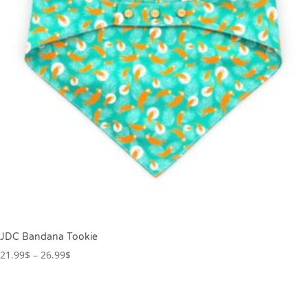
JDC Bandana Tookie
21.99
$
–
26.99
$