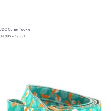
JDC Collier Tookie
34.99
$
–
42.99
$