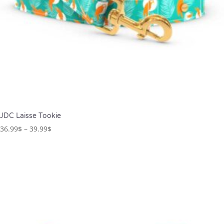
JDC Laisse Tookie
36.99
$
–
39.99
$