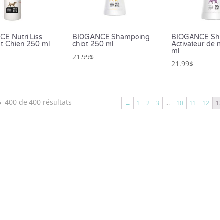
E Nutri Liss
BIOGANCE Shampoing
BIOGANCE Sh
t Chien 250 ml
chiot 250 ml
Activateur de
ml
21.99
$
21.99
$
5–400 de 400 résultats
←
1
2
3
…
10
11
12
1