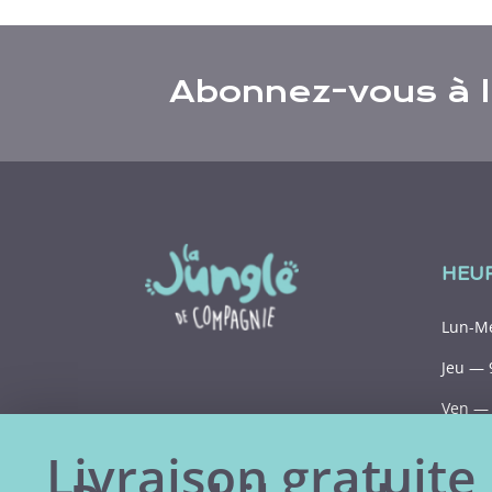
Abonnez-vous à l’
HEU
Lun-Me
Jeu — 
Ven — 
Sam — 
Livraison gratuite 
Dim— 