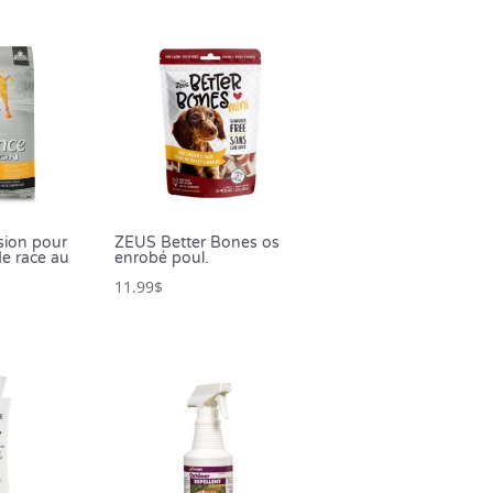
sion pour
ZEUS Better Bones os
de race au
enrobé poul.
11.99
$