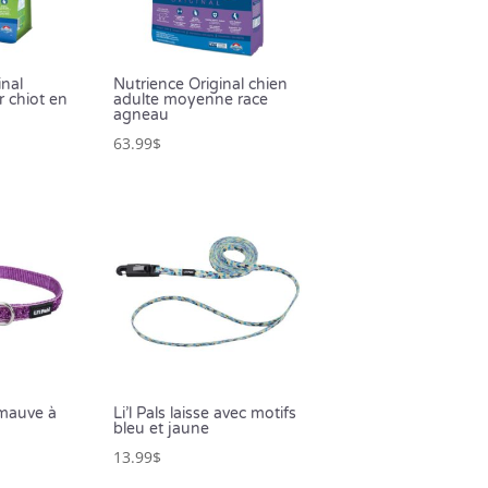
inal
Nutrience Original chien
r chiot en
adulte moyenne race
agneau
63.99
$
r mauve à
Li’l Pals laisse avec motifs
bleu et jaune
13.99
$