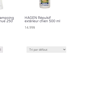
ampoing
HAGEN Répulsif
 mue 250
extérieur chien 500 ml
14.99
$
3