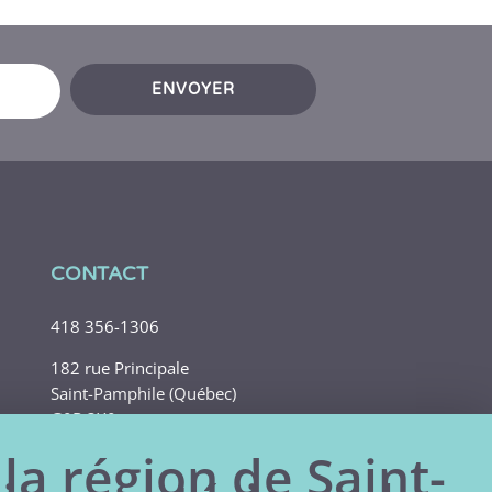
ENVOYER
CONTACT
418 356-1306
182 rue Principale
Saint-Pamphile (Québec)
G0R 3X0
 la région de Saint-