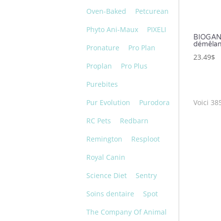
Oven-Baked
Petcurean
Phyto Ani-Maux
PIXELI
BIOGANC
démêlan
Pronature
Pro Plan
23.49
$
Proplan
Pro Plus
Purebites
Pur Evolution
Purodora
Voici 38
RC Pets
Redbarn
Remington
Resploot
Royal Canin
Science Diet
Sentry
Soins dentaire
Spot
The Company Of Animal