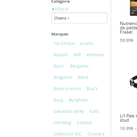
Catégorie
Effacer
Chiens
×
Nutrien
de petit
Fraser
Marques
59.99
$
1st Choice
Acana
Adaptil
AFP
Animora
Baci+
Bergamo
Biogance
Bond
Bone-a-mints
Bud'z
Burg
Burgham
Canadian Jerky
Catit
Li’l Pals
stud
Citrobug
Coastal
10.99
$
Collection JDC
Crump's