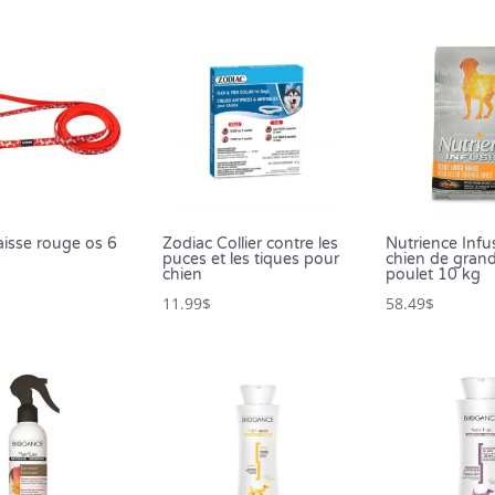
 laisse rouge os 6
Zodiac Collier contre les
Nutrience Infu
puces et les tiques pour
chien de gran
chien
poulet 10 kg
11.99
$
58.49
$