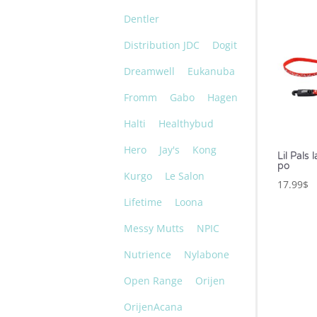
Dentler
Distribution JDC
Dogit
Dreamwell
Eukanuba
Fromm
Gabo
Hagen
Halti
Healthybud
Hero
Jay's
Kong
Lil Pals
po
Kurgo
Le Salon
17.99
$
Lifetime
Loona
Messy Mutts
NPIC
Nutrience
Nylabone
Open Range
Orijen
OrijenAcana