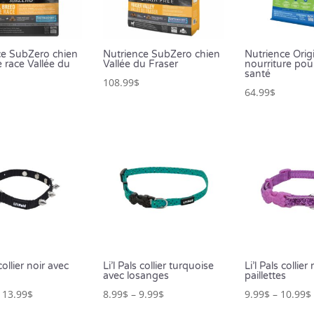
ce SubZero chien
Nutrience SubZero chien
Nutrience Orig
e race Vallée du
Vallée du Fraser
nourriture pou
santé
108.99
$
64.99
$
 collier noir avec
Li’l Pals collier turquoise
Li’l Pals collie
avec losanges
paillettes
–
13.99
$
8.99
$
–
9.99
$
9.99
$
–
10.99
$