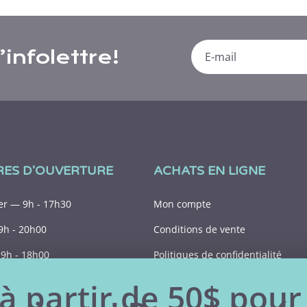
infolettre!
RES D'OUVERTURE
ACHATS EN LIGNE
r — 9h - 17h30
Mon compte
9h - 20h00
Conditions de vente
9h - 18h00
Politiques de confidentialité
9h - 15h00
à partir de 50$ pour
Fermé