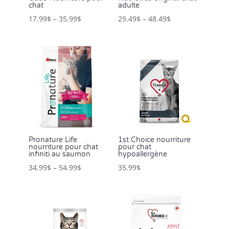
chat
adulte
17.99
$
–
35.99
$
29.49
$
–
48.49
$
Pronature Life
1st Choice nourriture
nourriture pour chat
pour chat
infiniti au saumon
hypoallergène
34.99
$
–
54.99
$
35.99
$