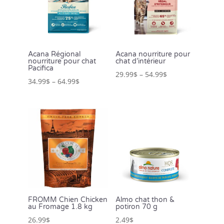
Acana Régional
Acana nourriture pour
nourriture pour chat
chat d’intérieur
Pacifica
29.99
$
–
54.99
$
34.99
$
–
64.99
$
FROMM Chien Chicken
Almo chat thon &
au Fromage 1.8 kg
potiron 70 g
26.99
$
2.49
$