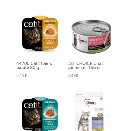
44705 Catit foie &
1ST CHOICE Chat
patate 80 g
canne int. 156 g
2.19
$
2.49
$