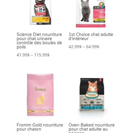
Science Diet nourriture
1st Choice chat adulte
pour chat urinaire
d’intérieur
contrôle des boules de
42.99
$
–
64.99
$
poils
41.99
$
–
115.99
$
Fromm Gold nourriture
Oven-Baked nourriture
pour chaton
pour chat adulte au