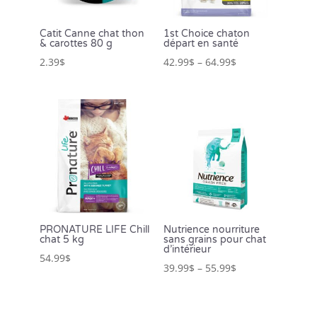
Catit Canne chat thon
1st Choice chaton
& carottes 80 g
départ en santé
2.39
$
42.99
$
–
64.99
$
PRONATURE LIFE Chill
Nutrience nourriture
chat 5 kg
sans grains pour chat
d’intérieur
54.99
$
39.99
$
–
55.99
$