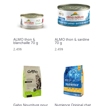
ALMO thon &
ALMO thon & sardine
blanchaille 70 g
70 g
2.49
$
2.49
$
Gabo Nourriture pour
Nutrience Original chat