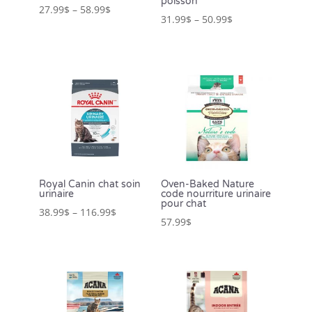
poisson
27.99
$
–
58.99
$
31.99
$
–
50.99
$
Royal Canin chat soin
Oven-Baked Nature
urinaire
code nourriture urinaire
pour chat
38.99
$
–
116.99
$
57.99
$