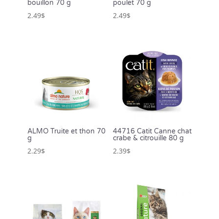
bouillon 70 g
poulet 70 g
2.49
$
2.49
$
ALMO Truite et thon 70
44716 Catit Canne chat
g
crabe & citrouille 80 g
2.29
$
2.39
$