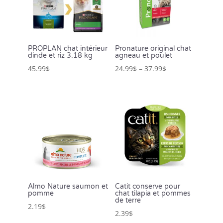
PROPLAN chat intérieur
Pronature original chat
dinde et riz 3.18 kg
agneau et poulet
45.99
$
24.99
$
–
37.99
$
Almo Nature saumon et
Catit conserve pour
pomme
chat tilapia et pommes
de terre
2.19
$
2.39
$