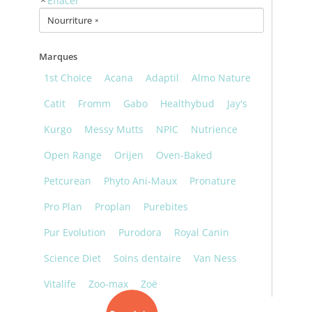
Nourriture
×
Marques
1st Choice
Acana
Adaptil
Almo Nature
Catit
Fromm
Gabo
Healthybud
Jay's
Kurgo
Messy Mutts
NPIC
Nutrience
Open Range
Orijen
Oven-Baked
Petcurean
Phyto Ani-Maux
Pronature
Pro Plan
Proplan
Purebites
Pur Evolution
Purodora
Royal Canin
Science Diet
Soins dentaire
Van Ness
Vitalife
Zoo-max
Zoë