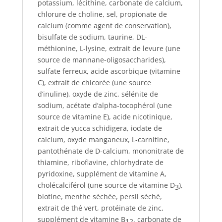
potassium, lécithine, carbonate de calcium,
chlorure de choline, sel, propionate de
calcium (comme agent de conservation),
bisulfate de sodium, taurine, DL-
méthionine, L-lysine, extrait de levure (une
source de mannane-oligosaccharides),
sulfate ferreux, acide ascorbique (vitamine
C), extrait de chicorée (une source
d’inuline), oxyde de zinc, sélénite de
sodium, acétate d’alpha-tocophérol (une
source de vitamine E), acide nicotinique,
extrait de yucca schidigera, iodate de
calcium, oxyde manganeux, L-carnitine,
pantothénate de D-calcium, mononitrate de
thiamine, riboflavine, chlorhydrate de
pyridoxine, supplément de vitamine A,
cholécalciférol (une source de vitamine D
),
3
biotine, menthe séchée, persil séché,
extrait de thé vert, protéinate de zinc,
supplément de vitamine B
, carbonate de
12