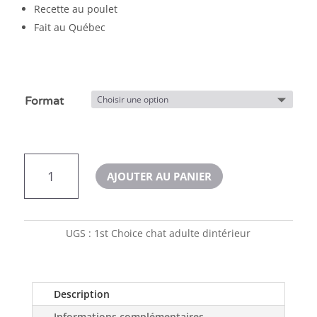
Recette au poulet
Fait au Québec
Format
quantité
AJOUTER AU PANIER
de
1st
Choice
chat
UGS :
1st Choice chat adulte dintérieur
adulte
d'intérieur
Description
Informations complémentaires