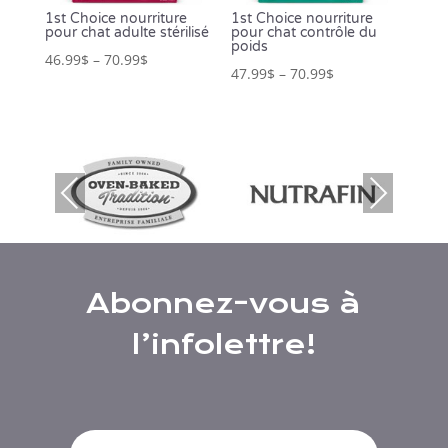
1st Choice nourriture
1st Choice nourriture
pour chat adulte stérilisé
pour chat contrôle du
poids
46.99
$
–
70.99
$
47.99
$
–
70.99
$
Prev
Nex
ious
t
Abonnez-vous à
l’infolettre!