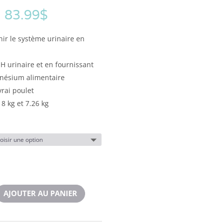
–
83.99
$
ir le système urinaire en
H urinaire et en fournissant
nésium alimentaire
vrai poulet
8 kg et 7.26 kg
AJOUTER AU PANIER