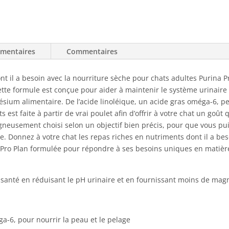
nourriture
sèche
pour
chat
émentaires
Commentaires
formule
pour
système
dont il a besoin avec la nourriture sèche pour chats adultes Purina
urinaire
tte formule est conçue pour aider à maintenir le système urinaire 
en
sium alimentaire. De l’acide linoléique, un acide gras oméga-6, p
santé
 est faite à partir de vrai poulet afin d’offrir à votre chat un goût
igneusement choisi selon un objectif bien précis, pour que vous pui
rite. Donnez à votre chat les repas riches en nutriments dont il a 
 Pro Plan formulée pour répondre à ses besoins uniques en matière
n santé en réduisant le pH urinaire et en fournissant moins de ma
ga-6, pour nourrir la peau et le pelage