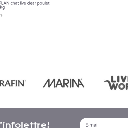
LAN chat live clear poulet
 kg
9
$
infolettre!