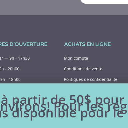
RES D'OUVERTURE
ACHATS EN LIGNE
r — 9h - 17h30
Mon compte
9h - 20h00
Conditions de vente
9h - 18h00
Politiques de confidentialité
9h - 15h00
 à partir de 50$ pour 
nvirons! Pour les rég
Fermé
lus disponible pour 