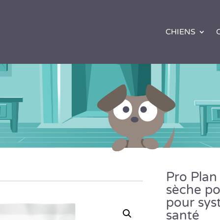
CHIENS
Pro Plan
sèche po
pour sys
santé