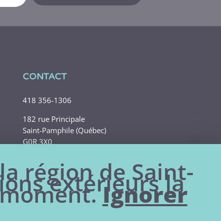
CONTACT
418 356-1306
182 rue Principale
Saint-Pamphile (Québec)
G0R 3X0
la région de Saint-
ions extérieurs la
le moment.
Ignorer