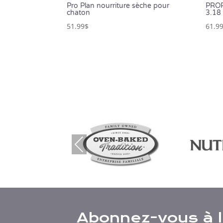
Pro Plan nourriture sèche pour
PROP
chaton
3.18
51.99
$
61.9
Prev
ious
Abonnez-vous à l’