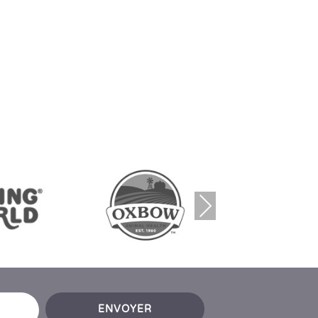
Nex
t
ENVOYER