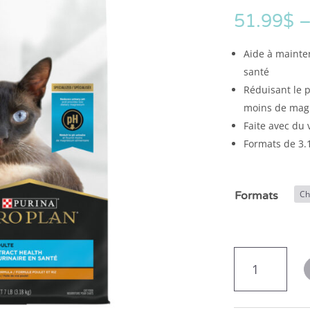
51.99
$
Aide à mainten
santé
Réduisant le p
moins de mag
Faite avec du 
Formats de 3.1
Formats
quantité
de
Pro
Plan