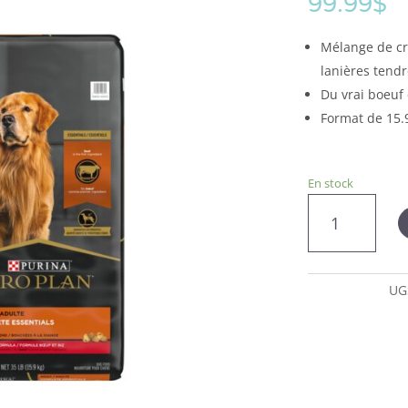
99.99
$
Mélange de cr
lanières tend
Du vrai boeuf
Format de 15.
En stock
quantité
de
Pro
Plan
nourriture
UG
sèche
pour
chien
formule
de