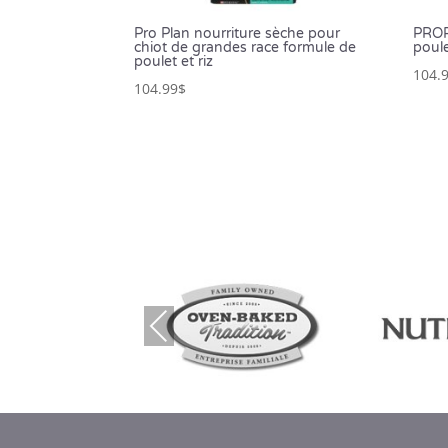
Pro Plan nourriture sèche pour
PROP
chiot de grandes race formule de
poul
poulet et riz
104.
104.99
$
Prev
ious