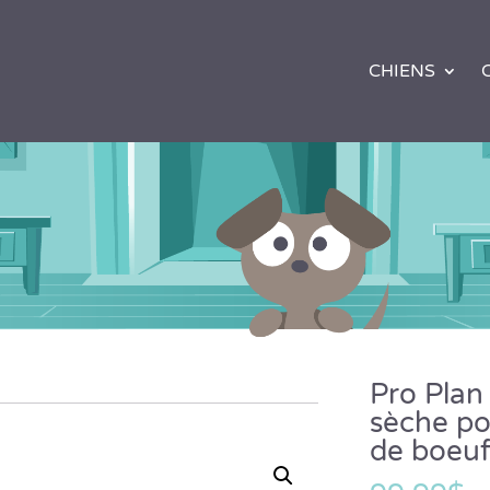
CHIENS
Pro Plan
sèche po
de boeuf 