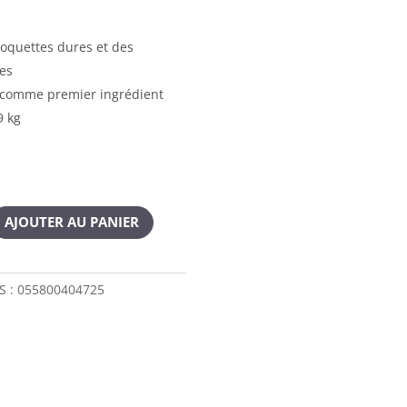
oquettes dures et des
res
 comme premier ingrédient
9 kg
AJOUTER AU PANIER
S :
055800404725