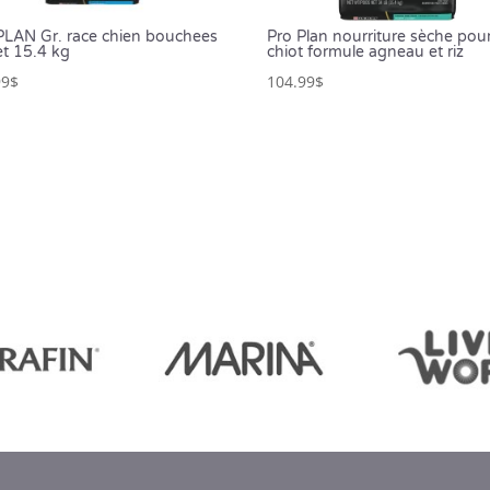
LAN Gr. race chien bouchees
Pro Plan nourriture sèche pou
et 15.4 kg
chiot formule agneau et riz
99
$
104.99
$