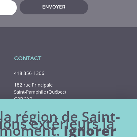
ENVOYER
CONTACT
418 356-1306
182 rue Principale
Saint-Pamphile (Québec)
G0R 3X0
la région de Saint-
ions extérieurs la
le moment.
Ignorer