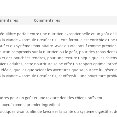
boeuf
et
riz
émentaires
Commentaires
un équilibre parfait entre une nutrition exceptionnelle et un goût dé
 la viande – Formule Bœuf et riz. Cette formule est enrichie d’une 
estif et du système immunitaire. Avec du vrai bœuf comme premier i
 aucun compromis sur la nutrition ou le goût, pour des repas dont v
et des bouchées tendres, pour une texture unique que les chiens
hiens adultes, cette nourriture saine offre un rapport optimal prot
idéale, quelles que soient les aventures que sa journée lui réserv
 la viande – Formule Bœuf et riz, et offrez-lui une nourriture pro
ndres pour un goût et une texture dont les chiens raffolent
ai boeuf comme premier ingrédient
biotiques vivants afin de favoriser la santé du système digestif et