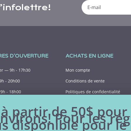
infolettre!
RES D'OUVERTURE
ACHATS EN LIGNE
r — 9h - 17h30
Mon compte
9h - 20h00
Conditions de vente
9h - 18h00
Politiques de confidentialité
9h - 15h00
 à partir de 50$ pour 
nvirons! Pour les rég
Fermé
lus disponible pour 