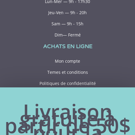
Lun-Mer — 9h - 17h30
Jeu-Ven — 9h - 20h
Sam — 9h - 15h
Dim— Fermé
ACHATS EN LIGNE
Mon compte
Temes et conditions
Politiques de confidentialité
CONTACT
Livraison
gratuite à
418 356-1306
partir de 50$
pour la
182 rue Principale
Saint-Pamphile (Québec)