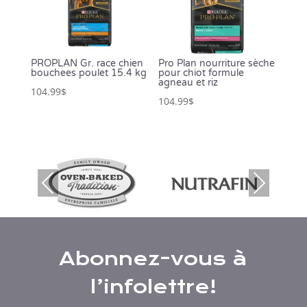
PROPLAN Gr. race chien
Pro Plan nourriture sèche
bouchees poulet 15.4 kg
pour chiot formule
agneau et riz
104.99
$
104.99
$
Prev
Nex
ious
t
Abonnez-vous à
l’infolettre!