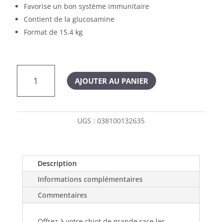
Favorise un bon système immunitaire
Contient de la glucosamine
Format de 15.4 kg
quantité
AJOUTER AU PANIER
de
Pro
Plan
nourriture
UGS :
038100132635
sèche
pour
chiot
de
Description
grandes
Informations complémentaires
race
formule
Commentaires
de
poulet
Offrez à votre chiot de grande race les