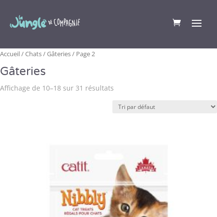
Accueil
/
Chats
/
Gâteries
/ Page 2
Gâteries
Affichage de 10–18 sur 31 résultats