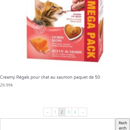
Creamy Régals pour chat au saumon paquet de 50
29.99
$
←
1
2
3
4
→
Rech
erch