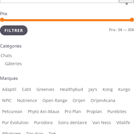
e
Prix
Prix :
0$
—
30$
FILTRER
Catégories
Chats
Gâteries
Marques
Adaptil
Catit
Greenies
Healthybud
Jay's
Kong
Kurgo
NPIC
Nutrience
Open Range
Orijen
OrijenAcana
Petcurean
Phyto Ani-Maux
Pro Plan
Proplan
Purebites
Pur Evolution
Purodora
Soins dentaire
Van Ness
Vitalife
Whimzee
Zoo-max
Zoë