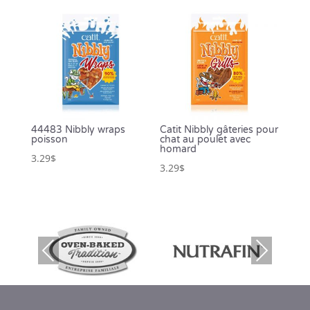
44483 Nibbly wraps
Catit Nibbly gâteries pour
poisson
chat au poulet avec
homard
3.29
$
3.29
$
Prev
Nex
ious
t