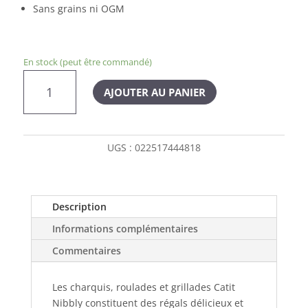
Sans grains ni OGM
En stock (peut être commandé)
quantité
AJOUTER AU PANIER
de
Catit
Nibbly
gâteries
UGS :
022517444818
pour
chat
au
poulet
Description
Informations complémentaires
Commentaires
Les charquis, roulades et grillades Catit
Nibbly constituent des régals délicieux et