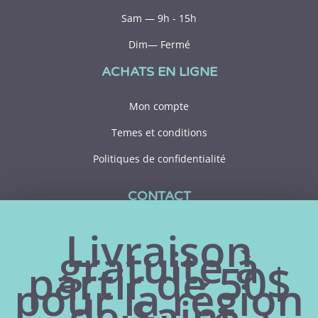
Sam — 9h - 15h
Dim— Fermé
ACHATS EN LIGNE
Mon compte
Temes et conditions
Politiques de confidentialité
CONTACT
Livraison
418 356-1306
gratuite à
182 rue Principale
partir de 50$
Saint-Pamphile (Québec)
pour la région
G0R 3X0
de Saint-