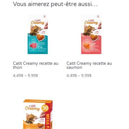
Vous aimerez peut-être aussi…
Catit Creamy recette au
Catit Creamy recette au
thon
saumon
4.49
$
–
9.99
$
4.49
$
–
9.99
$