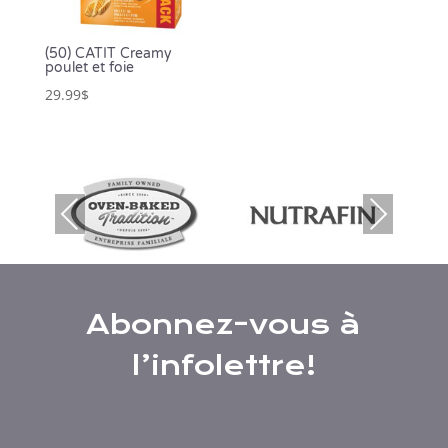
(50) CATIT Creamy
poulet et foie
29.99
$
Prev
Nex
ious
t
Abonnez-vous à
l’infolettre!