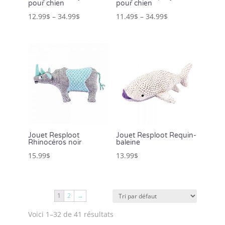
pour chien
pour chien
12.99
$
–
34.99
$
11.49
$
–
34.99
$
Jouet Resploot
Jouet Resploot Requin-
Rhinocéros noir
baleine
15.99
$
13.99
$
1
2
→
Voici 1–32 de 41 résultats