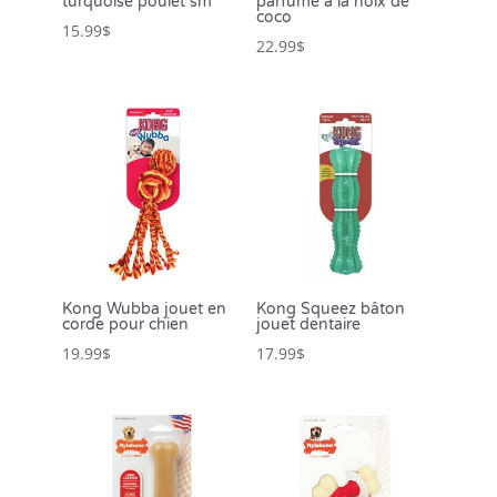
turquoise poulet sm
parfumé à la noix de
coco
15.99
$
22.99
$
Kong Wubba jouet en
Kong Squeez bâton
corde pour chien
jouet dentaire
19.99
$
17.99
$