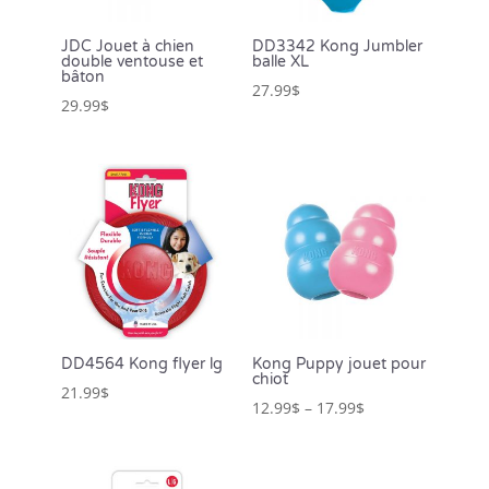
JDC Jouet à chien
DD3342 Kong Jumbler
double ventouse et
balle XL
bâton
27.99
$
29.99
$
DD4564 Kong flyer lg
Kong Puppy jouet pour
chiot
21.99
$
12.99
$
–
17.99
$