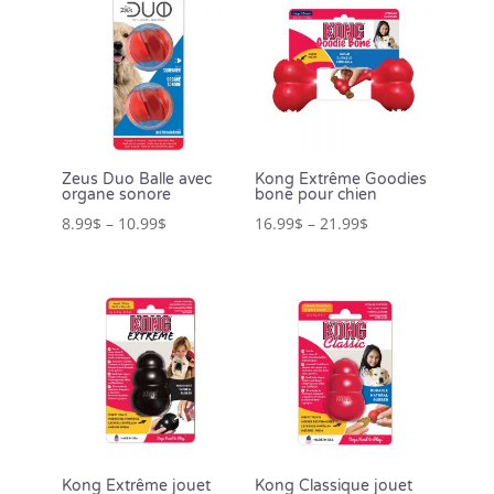
Zeus Duo Balle avec
Kong Extrême Goodies
organe sonore
bone pour chien
8.99
$
–
10.99
$
16.99
$
–
21.99
$
Kong Extrême jouet
Kong Classique jouet