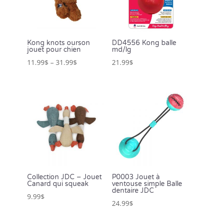
Kong knots ourson
DD4556 Kong balle
jouet pour chien
md/lg
11.99
$
–
31.99
$
21.99
$
Collection JDC – Jouet
P0003 Jouet à
Canard qui squeak
ventouse simple Balle
dentaire JDC
9.99
$
24.99
$