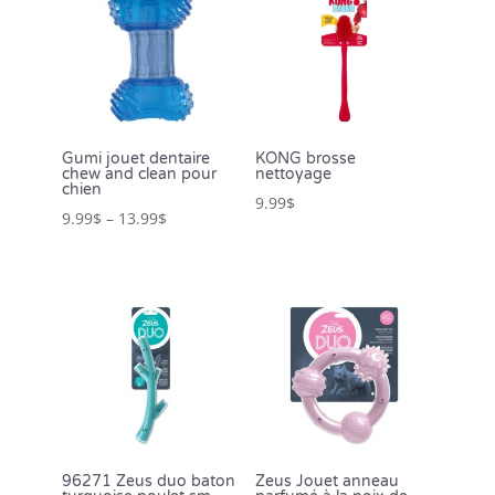
Gumi jouet dentaire
KONG brosse
chew and clean pour
nettoyage
chien
9.99
$
9.99
$
–
13.99
$
96271 Zeus duo baton
Zeus Jouet anneau