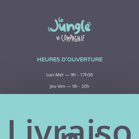
HEURES D'OUVERTURE
Lun-Mer — 9h - 17h30
Jeu-Ven — 9h - 20h
Sam — 9h - 15h
Dim— Fermé
Livraiso
n
ACHATS EN LIGNE
Mon compte