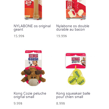
NYLABONE os original
Nylabone os double
geant
durable au bacon
15.99
$
19.99
$
Kong Cozie peluche
Kong squeakair balle
orignal small
pour chien small
9.99
$
8.99
$