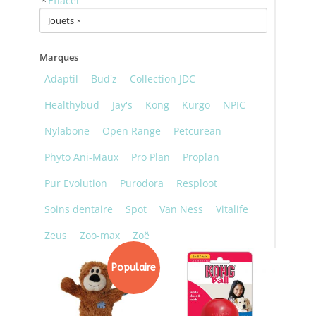
Jouets
×
Marques
Adaptil
Bud'z
Collection JDC
Healthybud
Jay's
Kong
Kurgo
NPIC
Nylabone
Open Range
Petcurean
Phyto Ani-Maux
Pro Plan
Proplan
Pur Evolution
Purodora
Resploot
Soins dentaire
Spot
Van Ness
Vitalife
Zeus
Zoo-max
Zoë
Populaire