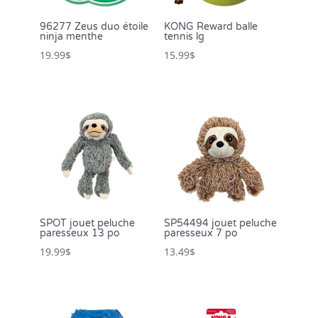
96277 Zeus duo étoile
KONG Reward balle
ninja menthe
tennis lg
19.99
$
15.99
$
SPOT jouet peluche
SP54494 jouet peluche
paresseux 13 po
paresseux 7 po
19.99
$
13.49
$