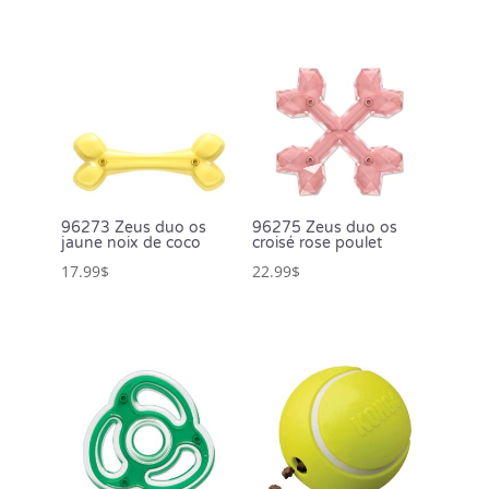
96273 Zeus duo os
96275 Zeus duo os
jaune noix de coco
croisé rose poulet
17.99
$
22.99
$