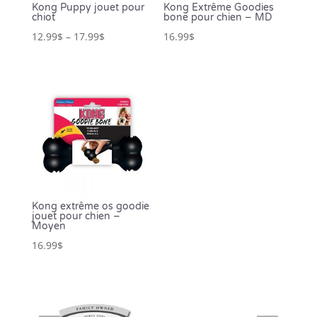
Kong Puppy jouet pour
Kong Extrême Goodies
chiot
bone pour chien – MD
12.99
$
–
17.99
$
16.99
$
Kong extrême os goodie
jouet pour chien –
Moyen
16.99
$