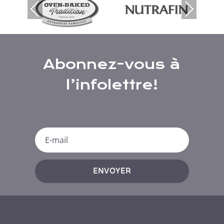
Prev
Nex
ious
t
Abonnez-vous à
l’infolettre!
ENVOYER