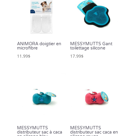
ANIMORA doigtier en
MESSYMUTTS Gant
microfibre
toilettage silicone
11.99
$
17.99
$
MESSYMUTTS
MESSYMUTTS
distributeur sac à caca
distributeur sac caca en