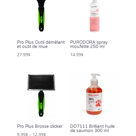
Pro Plus Outil démêlant
PURODORA spray
et outil de mue
moufette 250 ml
27.99
$
14.99
$
Pro Plus Brosse slicker
DD7111 Brilliant huile
de saumon 300 ml
9.99
$
–
12.99
$