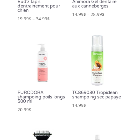
Bud’z tapis
Animora Gel dentaire
d’entrainement pour
aux canneberges
chien
14.99
$
–
28.99
$
19.99
$
–
34.99
$
PURODORA
TC869080 Tropiclean
shampoing poils longs
shampoing sec papaye
500 ml
14.99
$
20.99
$