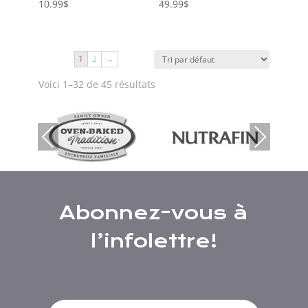
10.99
$
49.99
$
1
2
→
Voici 1–32 de 45 résultats
Previous
Next
Abonnez-vous à
l’infolettre!