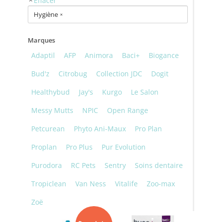
Hygiène
×
Marques
Adaptil
AFP
Animora
Baci+
Biogance
Bud'z
Citrobug
Collection JDC
Dogit
Healthybud
Jay's
Kurgo
Le Salon
Messy Mutts
NPIC
Open Range
Petcurean
Phyto Ani-Maux
Pro Plan
Proplan
Pro Plus
Pur Evolution
Purodora
RC Pets
Sentry
Soins dentaire
Tropiclean
Van Ness
Vitalife
Zoo-max
Zoë