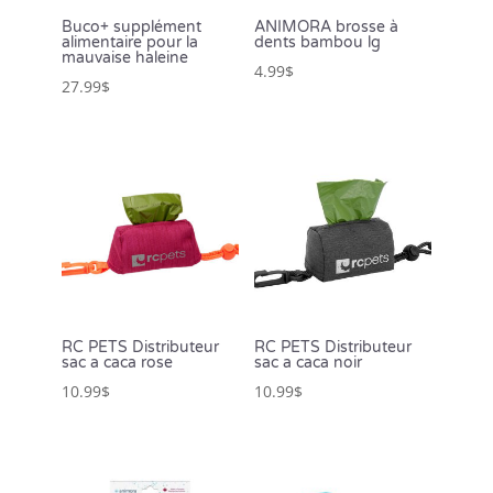
Buco+ supplément
ANIMORA brosse à
alimentaire pour la
dents bambou lg
mauvaise haleine
4.99
$
27.99
$
RC PETS Distributeur
RC PETS Distributeur
sac a caca rose
sac a caca noir
10.99
$
10.99
$