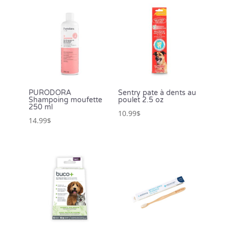
PURODORA
Sentry pate à dents au
Shampoing moufette
poulet 2.5 oz
250 ml
10.99
$
14.99
$