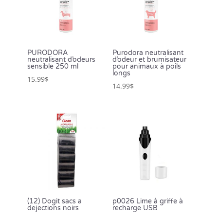
PURODORA
Purodora neutralisant
neutralisant d’odeurs
d’odeur et brumisateur
sensible 250 ml
pour animaux à poils
longs
15.99
$
14.99
$
(12) Dogit sacs a
p0026 Lime à griffe à
dejections noirs
recharge USB