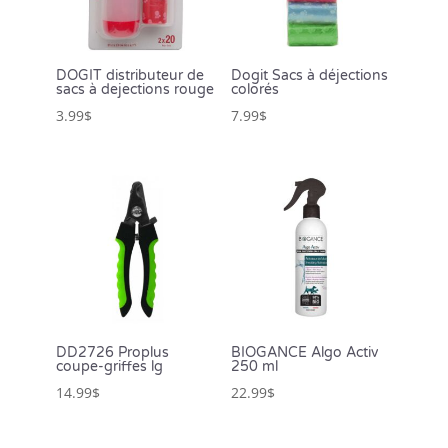
DOGIT distributeur de
Dogit Sacs à déjections
sacs à dejections rouge
colorés
3.99
$
7.99
$
DD2726 Proplus
BIOGANCE Algo Activ
coupe-griffes lg
250 ml
14.99
$
22.99
$