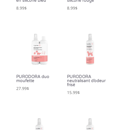
en silicone bleu
silicone rouge
8.99
$
8.99
$
PURODORA duo
PURODORA
moufette
neutralisant d’odeur
frisé
27.99
$
15.99
$