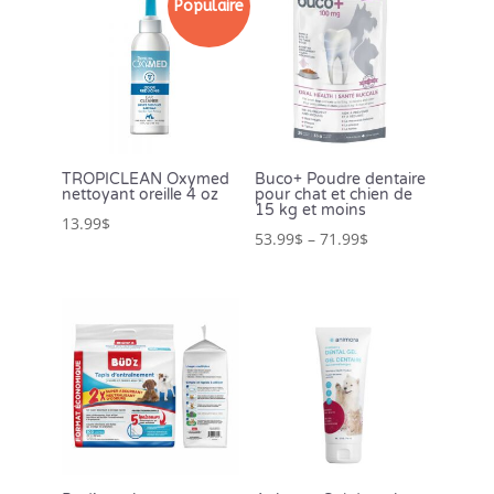
Populaire
TROPICLEAN Oxymed
Buco+ Poudre dentaire
nettoyant oreille 4 oz
pour chat et chien de
15 kg et moins
13.99
$
53.99
$
–
71.99
$