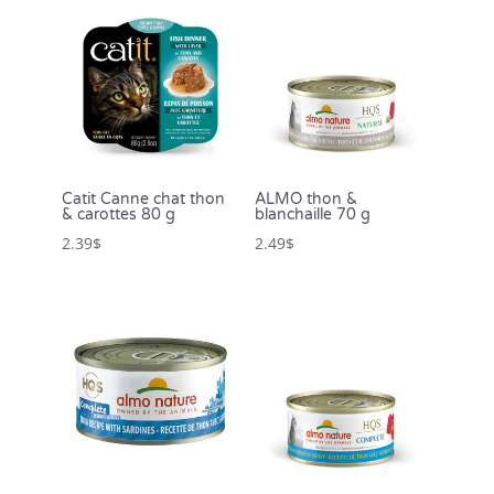
Catit Canne chat thon
ALMO thon &
& carottes 80 g
blanchaille 70 g
2.39
$
2.49
$