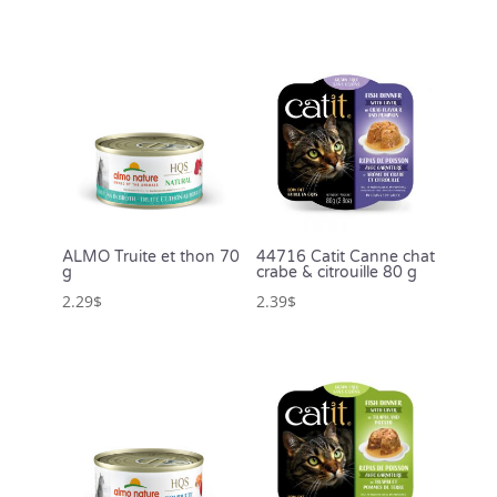
ALMO Truite et thon 70
44716 Catit Canne chat
g
crabe & citrouille 80 g
2.29
$
2.39
$