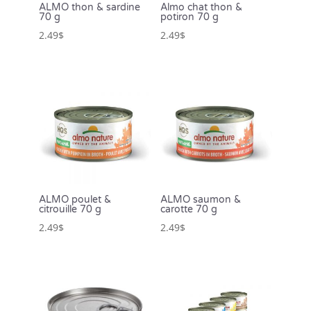
ALMO thon & sardine
Almo chat thon &
70 g
potiron 70 g
2.49
$
2.49
$
ALMO poulet &
ALMO saumon &
citrouille 70 g
carotte 70 g
2.49
$
2.49
$