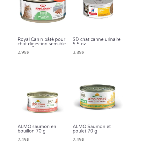
Royal Canin pâté pour
SD chat canne urinaire
chat digestion sensible
5.5 oz
2.99
$
3.89
$
ALMO saumon en
ALMO Saumon et
bouillon 70 g
poulet 70 g
2.49
$
2.49
$