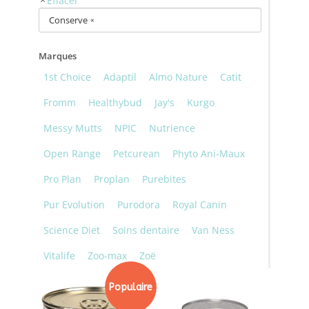
Conserve
×
Marques
1st Choice
Adaptil
Almo Nature
Catit
Fromm
Healthybud
Jay's
Kurgo
Messy Mutts
NPIC
Nutrience
Open Range
Petcurean
Phyto Ani-Maux
Pro Plan
Proplan
Purebites
Pur Evolution
Purodora
Royal Canin
Science Diet
Soins dentaire
Van Ness
Vitalife
Zoo-max
Zoë
Populaire