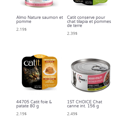
Almo Nature saumon et
Catit conserve pour
pomme
chat tilapia et pommes
de terre
2.19
$
2.39
$
44705 Catit foie &
1ST CHOICE Chat
patate 80 g
canne int. 156 g
2.19
$
2.49
$