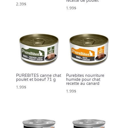
recette de poulet
2.39
$
1.99
$
PUREBITES canne chat
Purebites nourriture
poulet et boeuf 71 g
humide pour chat
recette au canard
1.99
$
1.99
$