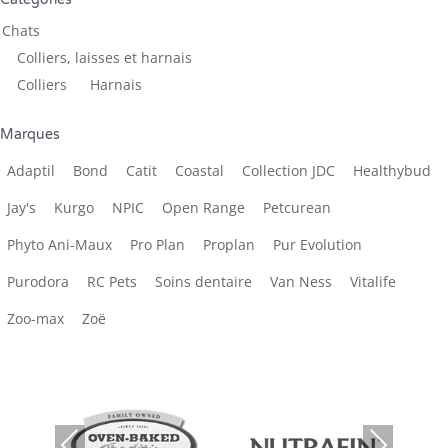
Chats
Colliers, laisses et harnais
Colliers
Harnais
Marques
Adaptil
Bond
Catit
Coastal
Collection JDC
Healthybud
Jay's
Kurgo
NPIC
Open Range
Petcurean
Phyto Ani-Maux
Pro Plan
Proplan
Pur Evolution
Purodora
RC Pets
Soins dentaire
Van Ness
Vitalife
Zoo-max
Zoë
Previous
Next