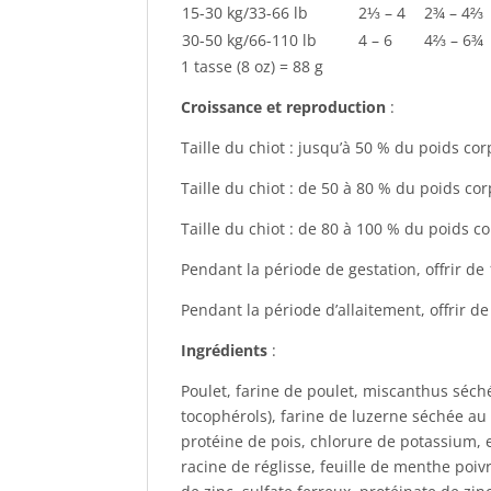
15-30 kg/33-66 lb
2⅓ – 4
2¾ – 4⅔
30-50 kg/66-110 lb
4 – 6
4⅔ – 6¾
1 tasse (8 oz) = 88 g
Croissance et reproduction
:
Taille du chiot : jusqu’à 50 % du poids co
Taille du chiot : de 50 à 80 % du poids co
Taille du chiot : de 80 à 100 % du poids c
Pendant la période de gestation, offrir de 
Pendant la période d’allaitement, offrir de 
Ingrédients
:
Poulet, farine de poulet, miscanthus séché
tocophérols), farine de luzerne séchée au 
protéine de pois, chlorure de potassium, 
racine de réglisse, feuille de menthe poi