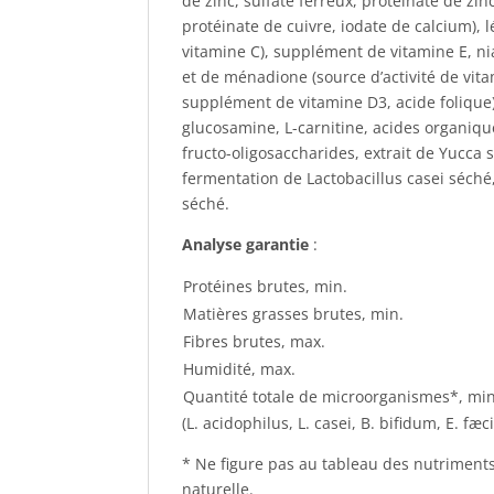
de zinc, sulfate ferreux, protéinate de zi
protéinate de cuivre, iodate de calcium), 
vitamine C), supplément de vitamine E, ni
et de ménadione (source d’activité de vit
supplément de vitamine D3, acide folique)
glucosamine, L-carnitine, acides organique
fructo-oligosaccharides, extrait de Yucca 
fermentation de Lactobacillus casei séch
séché.
Analyse garantie
:
Protéines brutes, min.
Matières grasses brutes, min.
Fibres brutes, max.
Humidité, max.
Quantité totale de microorganismes*, min
(L. acidophilus, L. casei, B. bifidum, E. fæ
* Ne figure pas au tableau des nutriments
naturelle.