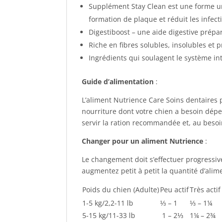
Supplément Stay Clean est une forme un
formation de plaque et réduit les infec
Digestiboost – une aide digestive préparé
Riche en fibres solubles, insolubles et 
Ingrédients qui soulagent le système int
Guide d’alimentation
:
L’aliment Nutrience Care Soins dentaires 
nourriture dont votre chien a besoin dép
servir la ration recommandée et, au besoin
Changer pour un aliment Nutrience
:
Le changement doit s’effectuer progressiv
augmentez petit à petit la quantité d’alime
Poids du chien (Adulte)
Peu actif
Très actif
1-5 kg/2,2-11 lb
⅓ – 1
⅓ – 1¼
5-15 kg/11-33 lb
1 – 2⅓
1¼ – 2¾