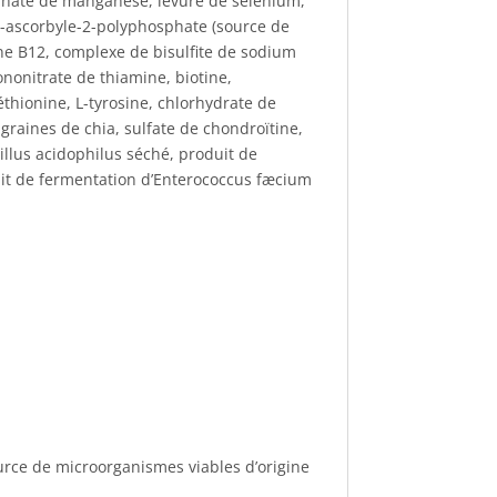
otéinate de manganèse, levure de sélénium,
 (L-ascorbyle-2-polyphosphate (source de
ne B12, complexe de bisulfite de sodium
nonitrate de thiamine, biotine,
thionine, L-tyrosine, chlorhydrate de
 graines de chia, sulfate de chondroïtine,
illus acidophilus séché, produit de
uit de fermentation d’Enterococcus fæcium
urce de microorganismes viables d’origine