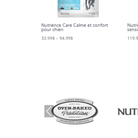
Nutrience Care Calme et confort
Nutr
pour chien
sensi
33.99
$
–
94.99
$
119.
Prev
ious