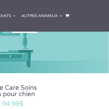
CHATS
AUTRES ANIMAUX
e Care Soins
s pour chien
–
94.99
$