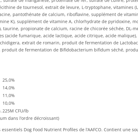
nc, sulfate de manganèse, protéinate de fer, sulfate de cuivre, pr
lécithine de tournesol, extrait de levure, L-tryptophane, vitamines
acine, pantothénate de calcium, riboflavine, supplément de vitami
amine K), supplément de vitamine A, chlorhydrate de pyridoxine, mo
, taurine, propionate de calcium, racine de chicorée séchée, DL-mé
s (acide fumarique, acide lactique, acide citrique, acide malique),
schidigera, extrait de romarin, produit de fermentation de Lactobac
é, produit de fermentation de Bifidobacterium bifidum séché, prod
25,0%
14,0%
11,0%
10,0%
.
225M CFU/lb
cium dans l’ordre décroissant)
 essentiels Dog Food Nutrient Profiles de l’AAFCO. Contient une so