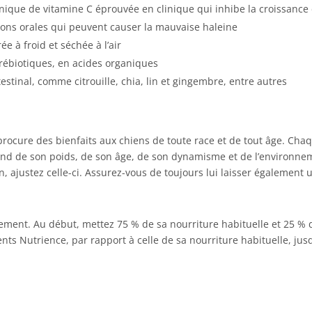
ique de vitamine C éprouvée en clinique qui inhibe la croissance d
tions orales qui peuvent causer la mauvaise haleine
e à froid et séchée à l’air
prébiotiques, en acides organiques
estinal, comme citrouille, chia, lin et gingembre, entre autres
procure des bienfaits aux chiens de toute race et de tout âge. Cha
end de son poids, de son âge, de son dynamisme et de l’environnem
, ajustez celle-ci. Assurez-vous de toujours lui laisser également u
ement. Au début, mettez 75 % de sa nourriture habituelle et 25 % d’
nts Nutrience, par rapport à celle de sa nourriture habituelle, jusq