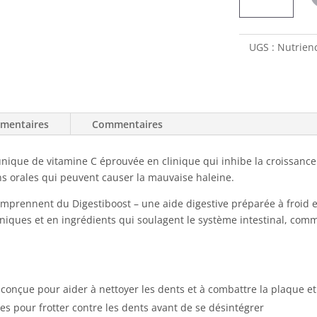
Nutrience
Care
Soins
UGS :
Nutrien
dentaires
pour
chien
émentaires
Commentaires
ique de vitamine C éprouvée en clinique qui inhibe la croissance 
ons orales qui peuvent causer la mauvaise haleine.
prennent du Digestiboost – une aide digestive préparée à froid et s
niques et en ingrédients qui soulagent le système intestinal, comme
onçue pour aider à nettoyer les dents et à combattre la plaque et
s pour frotter contre les dents avant de se désintégrer