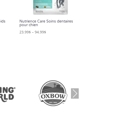
oids
Nutrience Care Soins dentaires
pour chien
23.99
$
–
94.99
$
Nex
t