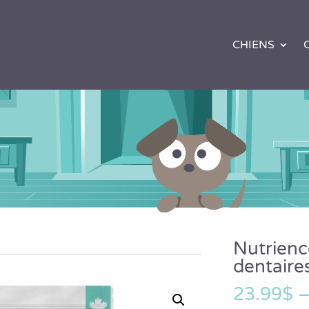
CHIENS
Nutrienc
dentaire
23.99
$