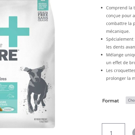
Comprend la 
conçue pour ai
combattre la p
mécanique.
Spécialement 
les dents avan
Mélange uniqu
un effet de b
Les croquette
prolonger la m
Format
quantité
de