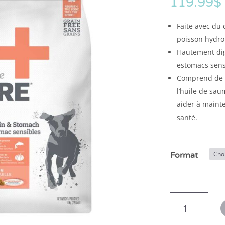
119.99
$
Faite avec du
poisson hydro
Hautement dige
estomacs sens
Comprend de l
l’huile de sa
aider à maint
santé.
Format
quantité
de
Nutrience