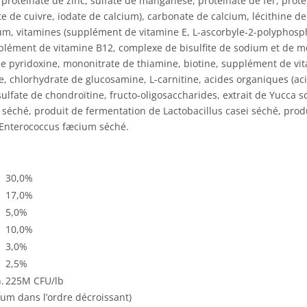
, protéinate de zinc, sulfate de manganèse, protéinate de fer, proté
de cuivre, iodate de calcium), carbonate de calcium, lécithine de t
um, vitamines (supplément de vitamine E, L-ascorbyle-2-polyphosph
plément de vitamine B12, complexe de bisulfite de sodium et de mé
 pyridoxine, mononitrate de thiamine, biotine, supplément de vita
e, chlorhydrate de glucosamine, L-carnitine, acides organiques (ac
sulfate de chondroïtine, fructo-oligosaccharides, extrait de Yucca s
 séché, produit de fermentation de Lactobacillus casei séché, pro
’Enterococcus fæcium séché.
30,0%
17,0%
5,0%
10,0%
3,0%
2,5%
.
225M CFU/lb
cium dans l’ordre décroissant)