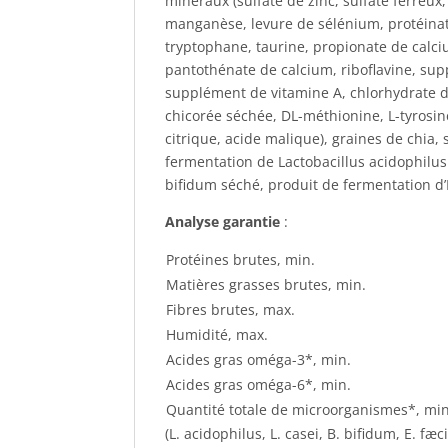
minéraux (sulfate de zinc, sulfate ferreux
manganèse, levure de sélénium, protéinate 
tryptophane, taurine, propionate de calci
pantothénate de calcium, riboflavine, sup
supplément de vitamine A, chlorhydrate de
chicorée séchée, DL-méthionine, L-tyrosin
citrique, acide malique), graines de chia, 
fermentation de Lactobacillus acidophilus
bifidum séché, produit de fermentation d
Analyse garantie
:
Protéines brutes, min.
Matières grasses brutes, min.
Fibres brutes, max.
Humidité, max.
Acides gras oméga-3*, min.
Acides gras oméga-6*, min.
Quantité totale de microorganismes*, min
(L. acidophilus, L. casei, B. bifidum, E. fæ