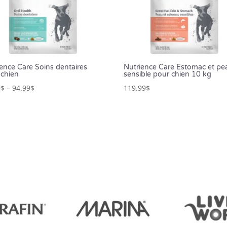
ence Care Soins dentaires
Nutrience Care Estomac et pe
 chien
sensible pour chien 10 kg
9
$
–
94.99
$
119.99
$