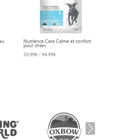
au
Nutrience Care Calme et confort
pour chien
33.99
$
–
94.99
$
Nex
t