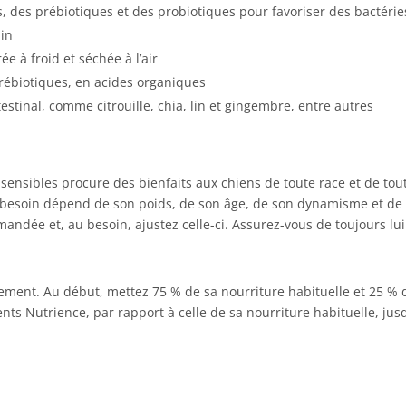
s, des prébiotiques et des probiotiques pour favoriser des bactérie
ain
e à froid et séchée à l’air
prébiotiques, en acides organiques
estinal, comme citrouille, chia, lin et gingembre, entre autres
sensibles procure des bienfaits aux chiens de toute race et de tou
 besoin dépend de son poids, de son âge, de son dynamisme et de l
ndée et, au besoin, ajustez celle-ci. Assurez-vous de toujours lui
ement. Au début, mettez 75 % de sa nourriture habituelle et 25 % d’
nts Nutrience, par rapport à celle de sa nourriture habituelle, jusq