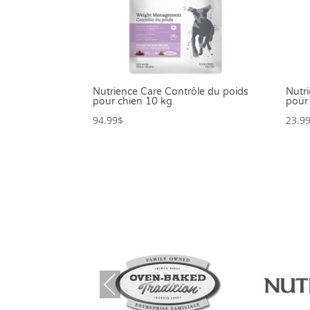
Nutrience Care Contrôle du poids
Nutri
pour chien 10 kg
pour
94.99
$
23.9
Prev
ious