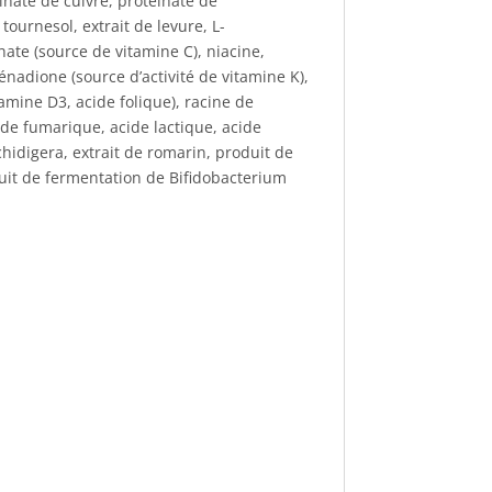
inate de cuivre, protéinate de
ournesol, extrait de levure, L-
ate (source de vitamine C), niacine,
nadione (source d’activité de vitamine K),
mine D3, acide folique), racine de
ide fumarique, acide lactique, acide
chidigera, extrait de romarin, produit de
duit de fermentation de Bifidobacterium