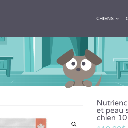
CHIENS
Nutrien
et peau 
chien 10