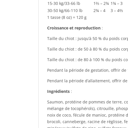
15-30 kg/33-66 lb
1⅔ – 2¾
1¾ – 3
30-50 kg/66-110 lb
2¾ – 4
3 – 4⅔
1 tasse (8 oz) = 120 g
Croissance et reproduction
:
Taille du chiot : jusqu’à 50 % du poids co
Taille du chiot : de 50 à 80 % du poids co
Taille du chiot : de 80 à 100 % du poids c
Pendant la période de gestation, offrir de 
Pendant la période d’allaitement, offrir de 
Ingrédients
:
Saumon, protéine de pommes de terre, conc
mélange de tocophérols), citrouille, phos
noix de coco, fécule de manioc, protéine
brocoli, canneberge, racine de réglisse, 