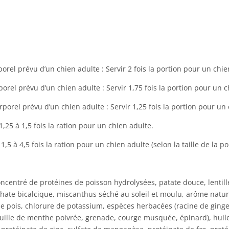
rporel prévu d’un chien adulte : Servir 2 fois la portion pour un c
rporel prévu d’un chien adulte : Servir 1,75 fois la portion pour u
orporel prévu d’un chien adulte : Servir 1,25 fois la portion pour 
1,25 à 1,5 fois la ration pour un chien adulte.
1,5 à 4,5 fois la ration pour un chien adulte (selon la taille de la po
entré de protéines de poisson hydrolysées, patate douce, lentille
phate bicalcique, miscanthus séché au soleil et moulu, arôme nature
 de pois, chlorure de potassium, espèces herbacées (racine de gin
feuille de menthe poivrée, grenade, courge musquée, épinard), huil