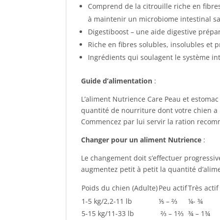
Comprend de la citrouille riche en fibre
à maintenir un microbiome intestinal s
Digestiboost – une aide digestive préparé
Riche en fibres solubles, insolubles et 
Ingrédients qui soulagent le système int
Guide d’alimentation
:
L’aliment Nutrience Care Peau et estomac 
quantité de nourriture dont votre chien a
Commencez par lui servir la ration recomma
Changer pour un aliment Nutrience
:
Le changement doit s’effectuer progressiv
augmentez petit à petit la quantité d’alime
Poids du chien (Adulte)
Peu actif
Très actif
1-5 kg/2,2-11 lb
⅕ – ⅔
¼- ¾
5-15 kg/11-33 lb
⅔ – 1⅔
¾ – 1¾