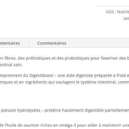
Care
Estomac
UGS :
Nutri
et
se
peau
sensible
pour
émentaires
Commentaires
chien
10
kg
 en fibres, des prébiotiques et des probiotiques pour favoriser des 
stinal sain.
prennent du Digestiboost – une aide digestive préparée à froid et s
niques et en ingrédients qui soulagent le système intestinal, comme
e poisson hydrolysées – protéine hautement digestible partielleme
 de l’huile de saumon riches en oméga-3 pour aider à maintenir un