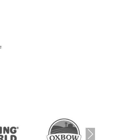
e
Nex