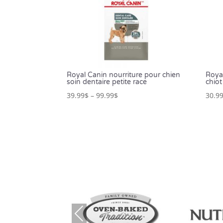
Royal Canin nourriture pour chien
Roya
soin dentaire petite race
chiot
39.99
$
–
99.99
$
30.9
Prev