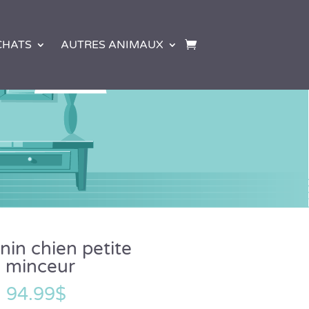
CHATS
AUTRES ANIMAUX
nin chien petite
n minceur
–
94.99
$