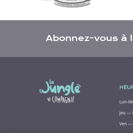
ious
Abonnez-vous à l’
HEU
Lun-Me
Jeu — 
Ven — 