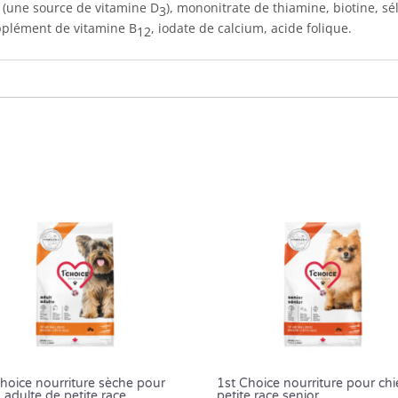
l (une source de vitamine D
), mononitrate de thiamine, biotine, sé
3
upplément de vitamine B
, iodate de calcium, acide folique.
12
hoice nourriture sèche pour
1st Choice nourriture pour ch
 adulte de petite race
petite race senior