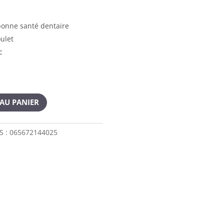
bonne santé dentaire
ulet
c
AU PANIER
S :
065672144025