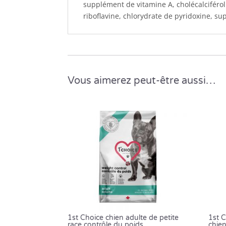
supplément de vitamine A, cholécalciféro
riboflavine, chlorydrate de pyridoxine, s
Vous aimerez peut-être aussi…
1st Choice chien adulte de petite
1st C
race contrôle du poids
chien