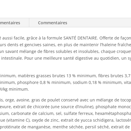
émentaires
Commentaires
 aussi facile, grâce à la formule SANTÉ DENTAIRE. Offerte de façon 
urs dents et gencives saines, en plus de maintenir l’haleine fraîch
 un savant mélange de fibres solubles et insolubles, chaque croquet
e intestinale. Pour une meilleure santé digestive au quotidien, un s
 minimum, matières grasses brutes 13 % minimum, fibres brutes 
inimum, phosphore 0,8 % minimum, sodium 0,18 % minimum, vita
UI/kg minimum.
ois, orge, avoine, gras de poulet conservé avec un mélange de tocop
de levure, extrait de chicorée (une source d’inuline), phosphate mo
ssium, carbonate de calcium, sel, sulfate ferreux, hexamétaphosph
que (vitamine C), oxyde de zinc, extrait de yucca schidigera, lact
 protéinate de manganèse, menthe séchée, persil séché, extrait de