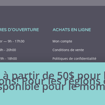
RES D'OUVERTURE
ACHATS EN LIGNE
r — 9h - 17h30
Mon compte
9h - 20h00
Conditions de vente
9h - 18h00
Politiques de confidentialité
9h - 15h00
 à partir de 50$ pour 
ons! Pour les régions e
Fermé
isponible pour le mo