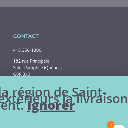
CONTACT
418 356-1306
182 rue Principale
Saint-Pamphile (Québec)
G0R 3X0
la région de Saint-
xtérieurs la livraison
ment.
Ignorer
0