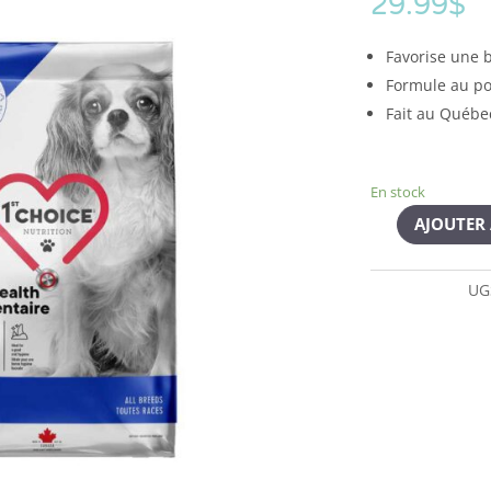
29.99
$
Favorise une 
Formule au po
Fait au Québe
En stock
AJOUTER 
UG