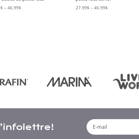
9
$
–
46.99
$
27.99
$
–
46.99
$
infolettre!