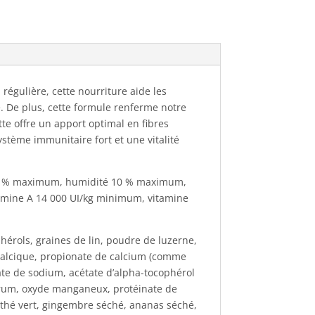
régulière, cette nourriture aide les
e. De plus, cette formule renferme notre
te offre un apport optimal en fibres
ystème immunitaire fort et une vitalité
3,7 % maximum, humidité 10 % maximum,
mine A 14 000 UI/kg minimum, vitamine
hérols, graines de lin, poudre de luzerne,
nocalcique, propionate de calcium (comme
ate de sodium, acétate d’alpha-tocophérol
osérum, oxyde manganeux, protéinate de
 thé vert, gingembre séché, ananas séché,