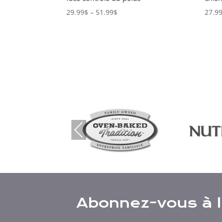
29.99
$
–
51.99
$
27.9
Prev
ious
Abonnez-vous à l’