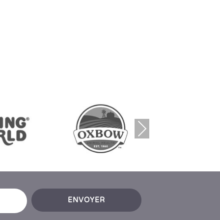
Nex
t
ENVOYER