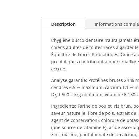
Description
Informations compl
L’hygiène bucco-dentaire n’aura jamais été
chiens adultes de toutes races à garder le
Équilibre de Fibres Prébiotiques. Grâce à
prébiotiques contribuant à nourrir la flor
accrue.
Analyse garantie: Protéines brutes 24 %
cendres 6,5 % maximum, calcium 1,1 % m
D
1 500 UI/kg minimum, vitamine E 150 
3
Ingrédients: Farine de poulet, riz brun, p
saveur naturelle, fibre de pois, extrait 
agent de conservation), chlorure de pota
(une source de vitamine E), acide ascorbi
zinc, niacine, pantothénate de d-calcium,