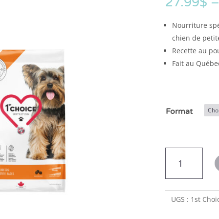
27.99
$
Nourriture sp
chien de petit
Recette au po
Fait au Québe
Format
quantité
de
1st
Choice
nourriture
UGS :
1st Choi
sèche