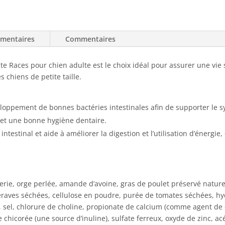
pour
chien
adulte
de
émentaires
Commentaires
petite
race
te Races pour chien adulte est le choix idéal pour assurer une vie s
 chiens de petite taille.
eloppement de bonnes bactéries intestinales afin de supporter le 
met une bonne hygiène dentaire.
intestinal et aide à améliorer la digestion et l’utilisation d’énergie,
sserie, orge perlée, amande d’avoine, gras de poulet préservé nat
eraves séchées, cellulose en poudre, purée de tomates séchées, hydr
, sel, chlorure de choline, propionate de calcium (comme agent de c
de chicorée (une source d’inuline), sulfate ferreux, oxyde de zinc, 