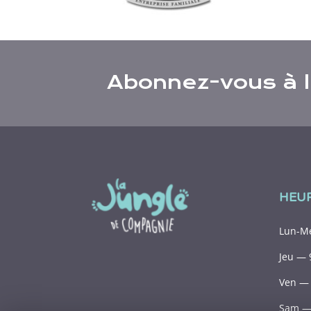
Abonnez-vous à l’
HEU
Lun-Me
Jeu — 
Ven — 
Sam — 