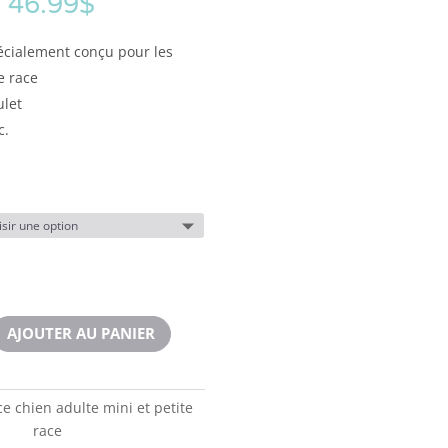
–
46.99
$
écialement conçu pour les
e race
ulet
c.
AJOUTER AU PANIER
ce chien adulte mini et petite
race