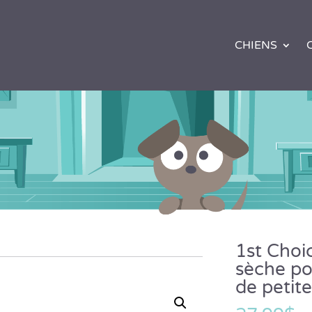
CHIENS
1st Choi
sèche po
de petite