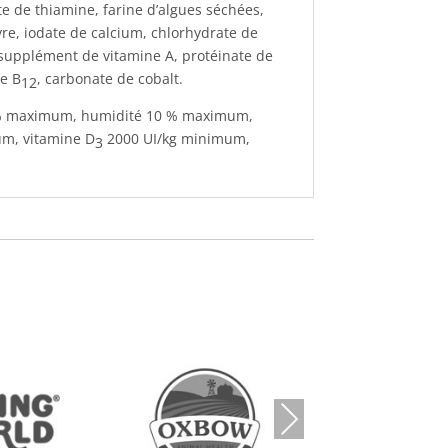
te de thiamine, farine d’algues séchées,
ivre, iodate de calcium, chlorhydrate de
supplément de vitamine A, protéinate de
ne B
, carbonate de cobalt.
12
 4 % maximum, humidité 10 % maximum,
m, vitamine D
2000 UI/kg minimum,
3
Nex
t