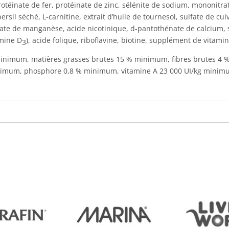
protéinate de fer, protéinate de zinc, sélénite de sodium, mononitra
ersil séché, L-carnitine, extrait d’huile de tournesol, sulfate de cu
ate de manganèse, acide nicotinique, d-pantothénate de calcium, 
amine D
), acide folique, riboflavine, biotine, supplément de vitami
3
 minimum, matières grasses brutes 15 % minimum, fibres brutes
imum, phosphore 0,8 % minimum, vitamine A 23 000 UI/kg minimu