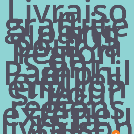
Livraiso
n
ACHATS EN LIGNE
gratuite
à partir
Mon compte
de 50$
pour la
Temes et conditions
région
Politiques de confidentialité
de
Saint-
Pamphil
CONTACT
e et les
environ
418 356-1306
s! Pour
182 rue Principale
les
Saint-Pamphile (Québec)
régions
G0R 3X0
extérieu
rs la
livraison
n'est
La Jungle de Compagnie | Animalerie sympathique © 2020