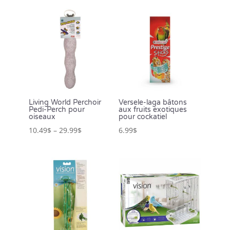
Living World Perchoir
Versele-laga bâtons
Pedi-Perch pour
aux fruits exotiques
oiseaux
pour cockatiel
10.49
$
–
29.99
$
6.99
$