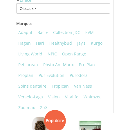
Oiseaux
×
Marques
Adaptil
Baci+
Collection JDC
EVM
Hagen
Hari
Healthybud
Jay's
Kurgo
Living World
NPIC
Open Range
Petcurean
Phyto Ani-Maux
Pro Plan
Proplan
Pur Evolution
Purodora
Soins dentaire
Tropican
Van Ness
Versele-Laga
Vision
Vitalife
Whimzee
Zoo-max
Zoë
Populaire