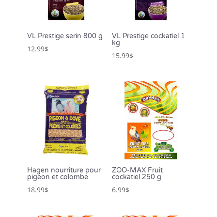
VL Prestige serin 800 g
VL Prestige cockatiel 1
kg
12.99
$
15.99
$
Hagen nourriture pour
ZOO-MAX Fruit
pigeon et colombe
cockatiel 250 g
18.99
$
6.99
$