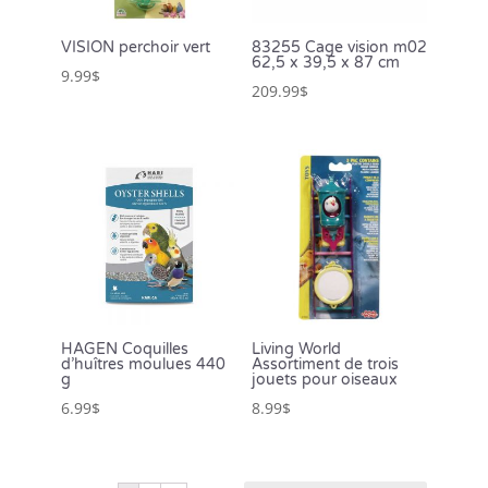
VISION perchoir vert
83255 Cage vision m02
62,5 x 39,5 x 87 cm
9.99
$
209.99
$
HAGEN Coquilles
Living World
d’huîtres moulues 440
Assortiment de trois
g
jouets pour oiseaux
6.99
$
8.99
$