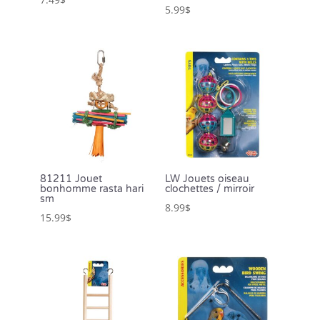
5.99
$
81211 Jouet
LW Jouets oiseau
bonhomme rasta hari
clochettes / mirroir
sm
8.99
$
15.99
$