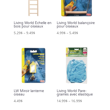
Living World Échelle en
Living World balançoire
bois pour oiseaux
pour oiseaux
5.29
$
–
9.49
$
4.99
$
–
5.49
$
LW Miroir lanterne
Living World Pare-
oiseau
graines avec élastique
4.49
$
14.99
$
–
16.99
$