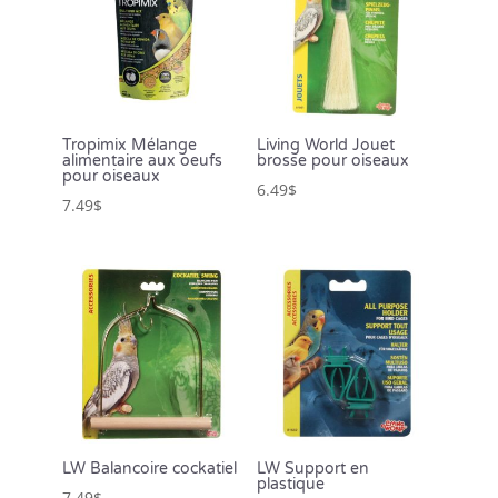
Tropimix Mélange
Living World Jouet
alimentaire aux oeufs
brosse pour oiseaux
pour oiseaux
6.49
$
7.49
$
LW Balancoire cockatiel
LW Support en
plastique
7.49
$