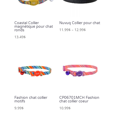
Coastal Collier
Nuvuq Collier pour chat
magnétique pour chat
11.99
$
–
12.99
$
ronds
13.49
$
Fashion chat collier
CP06701MCH Fashion
motifs
chat collier coeur
9.99
$
10.99
$