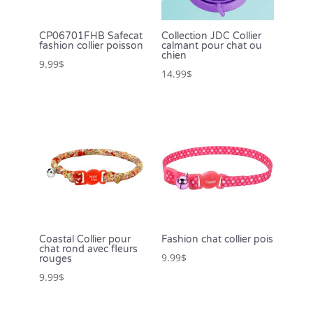
CP06701FHB Safecat
Collection JDC Collier
fashion collier poisson
calmant pour chat ou
chien
9.99
$
14.99
$
Coastal Collier pour
Fashion chat collier pois
chat rond avec fleurs
9.99
$
rouges
9.99
$