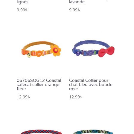
lignés
lavande
9.99
$
9.99
$
06706SOG12 Coastal
Coastal Collier pour
safecat collier orange
chat bleu avec boucle
fleur
rose
12.99
$
12.99
$