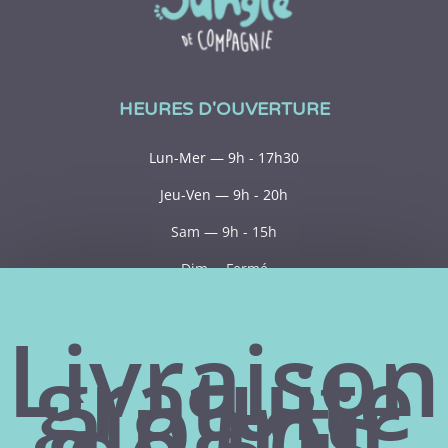
HEURES D'OUVERTURE
Lun-Mer — 9h - 17h30
Jeu-Ven — 9h - 20h
Sam — 9h - 15h
Dim— Fermé
ACHATS EN LIGNE
Livraison
gratuite
Mon compte
à partir
de 50$
Temes et conditions
Politiques de confidentialité