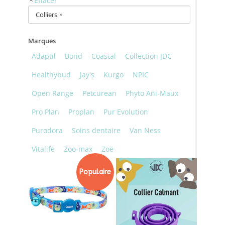
Colliers
×
Marques
Adaptil
Bond
Coastal
Collection JDC
Healthybud
Jay's
Kurgo
NPIC
Open Range
Petcurean
Phyto Ani-Maux
Pro Plan
Proplan
Pur Evolution
Purodora
Soins dentaire
Van Ness
Vitalife
Zoo-max
Zoë
Populaire