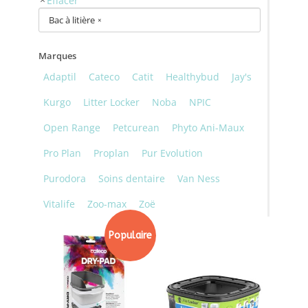
Bac à litière
×
Marques
Adaptil
Cateco
Catit
Healthybud
Jay's
Kurgo
Litter Locker
Noba
NPIC
Open Range
Petcurean
Phyto Ani-Maux
Pro Plan
Proplan
Pur Evolution
Purodora
Soins dentaire
Van Ness
Vitalife
Zoo-max
Zoë
Populaire