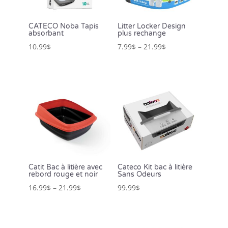
CATECO Noba Tapis
Litter Locker Design
absorbant
plus rechange
10.99
$
7.99
$
–
21.99
$
Catit Bac à litière avec
Cateco Kit bac à litière
rebord rouge et noir
Sans Odeurs
16.99
$
–
21.99
$
99.99
$