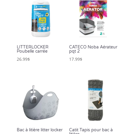
LITTERLOCKER
CATECO Noba Aérateur
Poubelle carrée
pqt 2
26.99
$
17.99
$
Bac à litière litter locker
Catit Tapis pour bac à