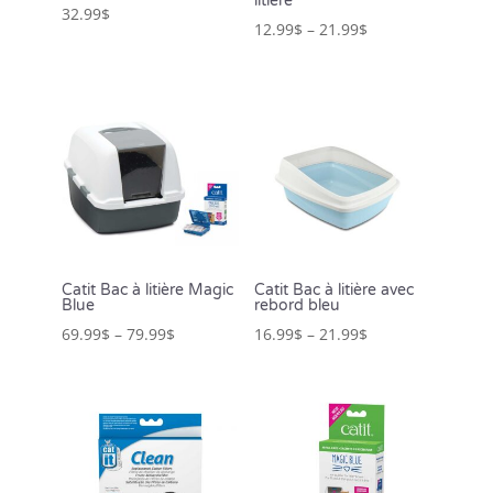
litière
32.99
$
12.99
$
–
21.99
$
Catit Bac à litière Magic
Catit Bac à litière avec
Blue
rebord bleu
69.99
$
–
79.99
$
16.99
$
–
21.99
$