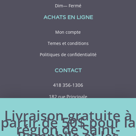
Dim— Fermé
ACHATS EN LIGNE
Mon compte
Temes et conditions
Politiques de confidentialité
CONTACT
418 356-1306
182 rue Principale
Saint-Pamphile (Québec)
Livraison gratuite à
G0R 3X0
partir de 50$ pour la
région de Saint-