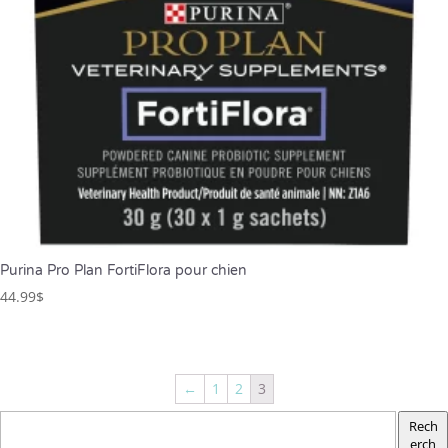
Purina Pro Plan FortiFlora pour chien
44.99
$
←
1
2
3
Rech
erch