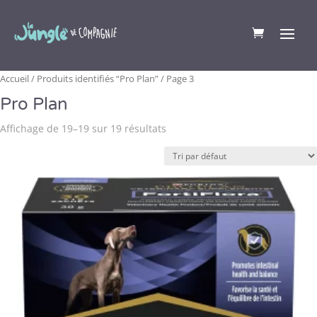
Accueil
/
Produits identifiés “Pro Plan”
/ Page 3
Pro Plan
Affichage de 19–19 sur 19 résultats