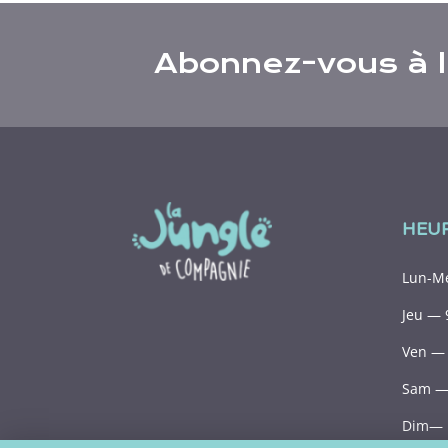
Abonnez-vous à l’
HEU
Lun-Me
Jeu — 
Ven — 
Sam — 
Dim— 