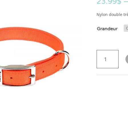
23.99
$
Nylon double trè
Grandeur
quantité
de
Remington
collier
nylon
double
réfléchissant
orange