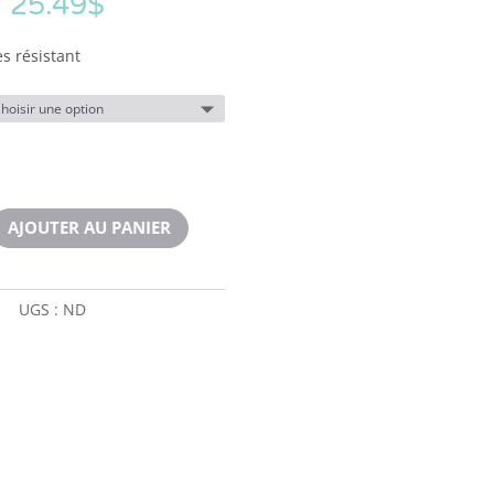
–
25.49
$
s résistant
AJOUTER AU PANIER
UGS :
ND