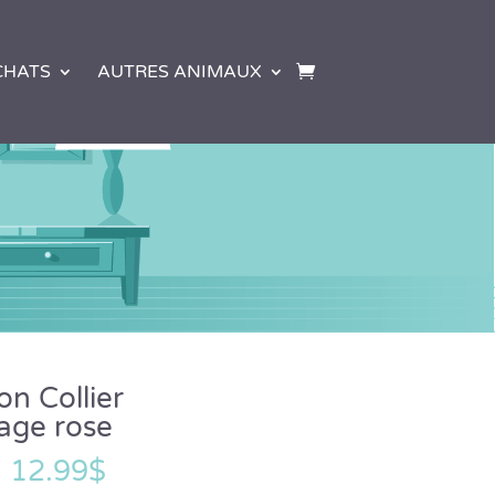
CHATS
AUTRES ANIMAUX
n Collier
age rose
–
12.99
$