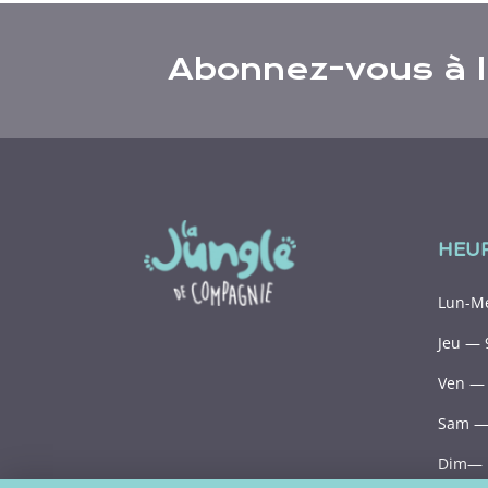
Abonnez-vous à l’
HEU
Lun-Me
Jeu — 
Ven — 
Sam — 
Dim— 