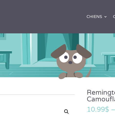
CHIENS
Remingto
Camoufl
10.99
$