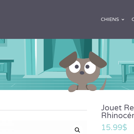
CHIENS
Jouet Re
Rhinocér
15.99
$