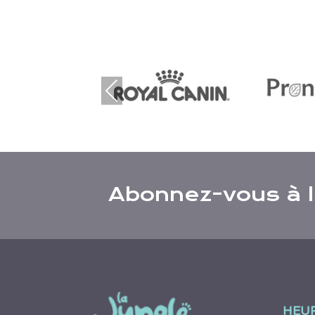
Prev
ious
Abonnez-vous à l’
HEU