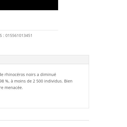
S :
015561013451
 de rhinocéros noirs a diminué
98 %, à moins de 2 500 individus. Bien
ure menacée.