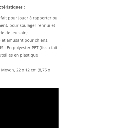
ctéristiques :
fait pour jouer à rapporter ou
ent, pour soulager l’ennui et
de de jeu sain;
e et amusant pour chiens;
 : En polyester PET (tissu fait
uteilles en plastique
Moyen, 22 x 12 cm (8,75 x