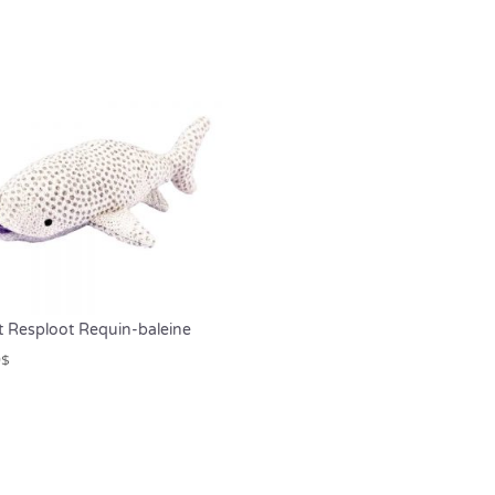
t Resploot Requin-baleine
9
$