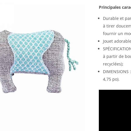
Principales cara
Durable et par
à tirer doucem
fournir un mo
Jouet adorabl
SPÉCIFICATIONS
à partir de bo
recyclées);
DIMENSIONS : 
4,75 po).