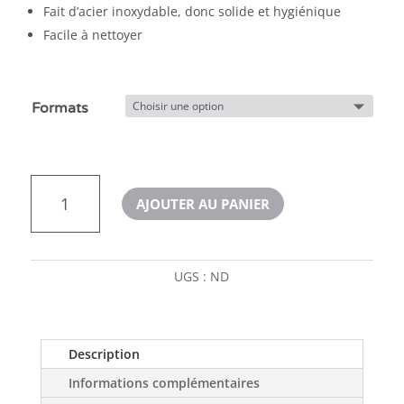
Fait d’acier inoxydable, donc solide et hygiénique
Facile à nettoyer
Formats
quantité
AJOUTER AU PANIER
de
Dogit
Bol
anti-
UGS :
ND
glouton
pour
chien
Description
Informations complémentaires