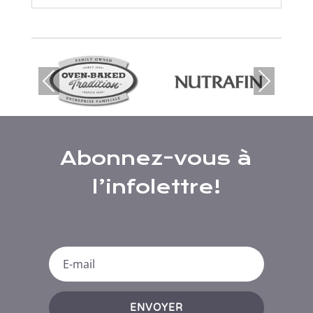
Prev
Nex
ious
t
Abonnez-vous à
l’infolettre!
ENVOYER