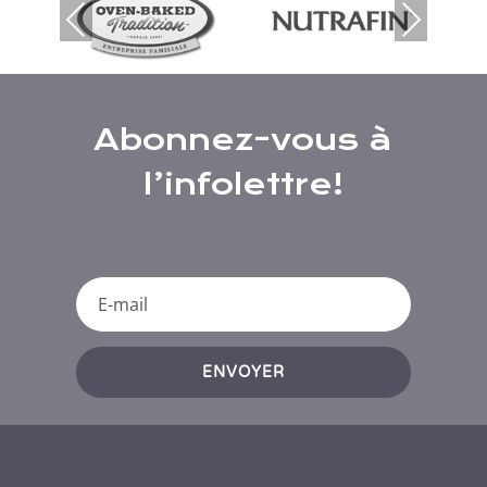
Prev
Nex
ious
t
Abonnez-vous à
l’infolettre!
ENVOYER