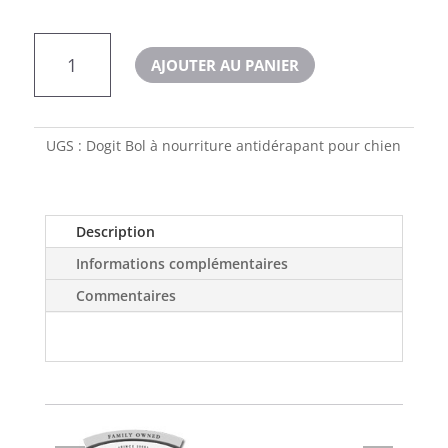
quantité
AJOUTER AU PANIER
de
Dogit
Bol
à
UGS :
Dogit Bol à nourriture antidérapant pour chien
nourriture
antidérapant
Description
Informations complémentaires
Commentaires