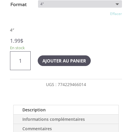
Format
Effacer
4″
1.99
$
En stock
quantité
AJOUTER AU PANIER
de
Burg
os
noué
UGS :
774229466014
de
porc
pour
chien
Description
Informations complémentaires
Commentaires