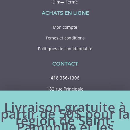
Dim— Fermé
ACHATS EN LIGNE
Mon compte
Temes et conditions
Politiques de confidentialité
CONTACT
418 356-1306
182 rue Principale
Saint-Pamphile (Québec)
Livraison gratuite à
G0R 3X0
partir de 50$ pour la
région de Saint-
Pamphile et les