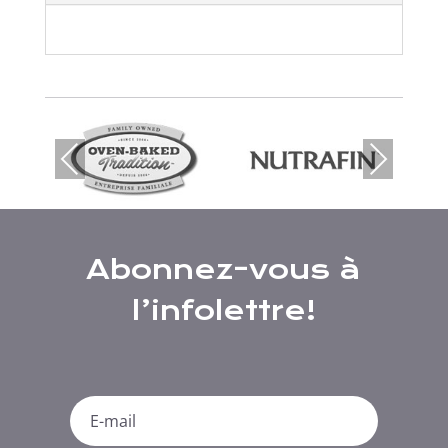
Prev
Nex
ious
t
Abonnez-vous à
l’infolettre!