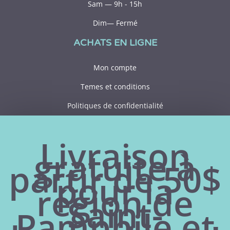
Sam — 9h - 15h
Dim— Fermé
ACHATS EN LIGNE
Mon compte
Temes et conditions
Politiques de confidentialité
CONTACT
Livraison
gratuite à
418 356-1306
partir de 50$
pour la
182 rue Principale
région de
Saint-Pamphile (Québec)
Saint-
G0R 3X0
Pamphile et