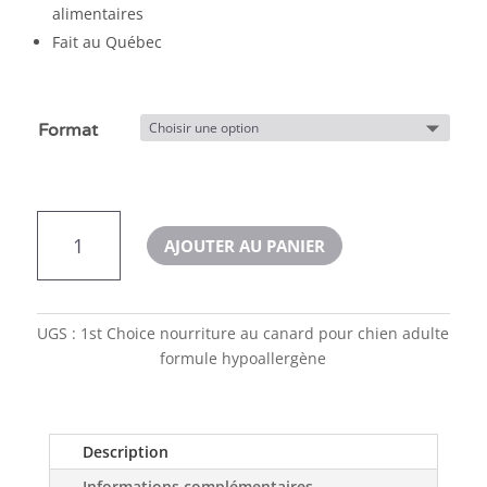
alimentaires
Fait au Québec
Format
quantité
AJOUTER AU PANIER
de
1st
Choice
nourriture
UGS :
1st Choice nourriture au canard pour chien adulte
pour
formule hypoallergène
chien
hypoallergène
Description
Informations complémentaires