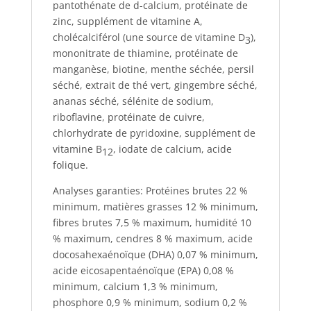
pantothénate de d-calcium, protéinate de
zinc, supplément de vitamine A,
cholécalciférol (une source de vitamine D
),
3
mononitrate de thiamine, protéinate de
manganèse, biotine, menthe séchée, persil
séché, extrait de thé vert, gingembre séché,
ananas séché, sélénite de sodium,
riboflavine, protéinate de cuivre,
chlorhydrate de pyridoxine, supplément de
vitamine B
, iodate de calcium, acide
12
folique.
Analyses garanties: Protéines brutes 22 %
minimum, matières grasses 12 % minimum,
fibres brutes 7,5 % maximum, humidité 10
% maximum, cendres 8 % maximum, acide
docosahexaénoïque (DHA) 0,07 % minimum,
acide eicosapentaénoïque (EPA) 0,08 %
minimum, calcium 1,3 % minimum,
phosphore 0,9 % minimum, sodium 0,2 %