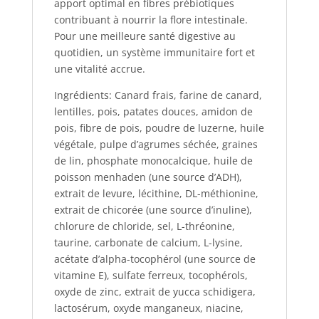
apport optimal en fibres prébiotiques
contribuant à nourrir la flore intestinale.
Pour une meilleure santé digestive au
quotidien, un système immunitaire fort et
une vitalité accrue.
Ingrédients: Canard frais, farine de canard,
lentilles, pois, patates douces, amidon de
pois, fibre de pois, poudre de luzerne, huile
végétale, pulpe d’agrumes séchée, graines
de lin, phosphate monocalcique, huile de
poisson menhaden (une source d’ADH),
extrait de levure, lécithine, DL-méthionine,
extrait de chicorée (une source d’inuline),
chlorure de chloride, sel, L-thréonine,
taurine, carbonate de calcium, L-lysine,
acétate d’alpha-tocophérol (une source de
vitamine E), sulfate ferreux, tocophérols,
oxyde de zinc, extrait de yucca schidigera,
lactosérum, oxyde manganeux, niacine,