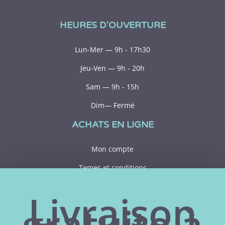
HEURES D'OUVERTURE
Lun-Mer — 9h - 17h30
Jeu-Ven — 9h - 20h
Sam — 9h - 15h
Dim— Fermé
ACHATS EN LIGNE
Mon compte
Temes et conditions
Politiques de confidentialité
Livraison
gratuite à
CONTACT