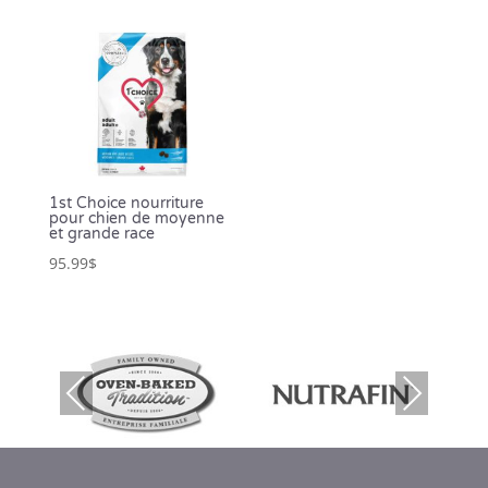
1st Choice nourriture
pour chien de moyenne
et grande race
95.99
$
Prev
Nex
ious
t