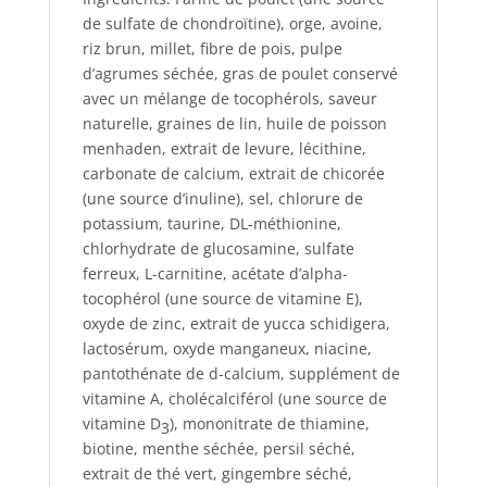
de sulfate de chondroïtine), orge, avoine,
riz brun, millet, fibre de pois, pulpe
d’agrumes séchée, gras de poulet conservé
avec un mélange de tocophérols, saveur
naturelle, graines de lin, huile de poisson
menhaden, extrait de levure, lécithine,
carbonate de calcium, extrait de chicorée
(une source d’inuline), sel, chlorure de
potassium, taurine, DL-méthionine,
chlorhydrate de glucosamine, sulfate
ferreux, L-carnitine, acétate d’alpha-
tocophérol (une source de vitamine E),
oxyde de zinc, extrait de yucca schidigera,
lactosérum, oxyde manganeux, niacine,
pantothénate de d-calcium, supplément de
vitamine A, cholécalciférol (une source de
vitamine D
), mononitrate de thiamine,
3
biotine, menthe séchée, persil séché,
extrait de thé vert, gingembre séché,