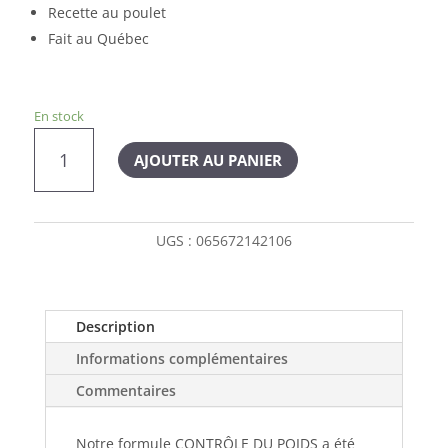
Recette au poulet
Fait au Québec
En stock
quantité
AJOUTER AU PANIER
de
1st
Choice
contrôle
UGS :
065672142106
du
poids
pour
chien
Description
de
Informations complémentaires
moyenne
à
Commentaires
grande
race
Notre formule CONTRÔLE DU POIDS a été