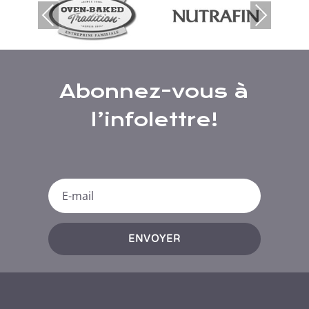
Prev
Nex
ious
t
Abonnez-vous à
l’infolettre!
ENVOYER