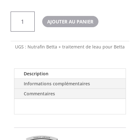
quantité
AJOUTER AU PANIER
de
Nutrafin
Betta
+
UGS :
Nutrafin Betta + traitement de leau pour Betta
traitement
de
l'eau
Description
Informations complémentaires
Commentaires