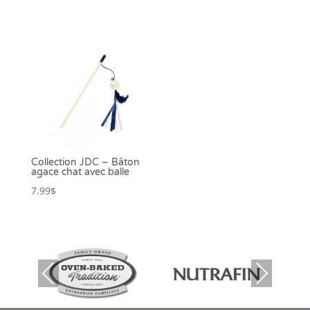
Collection JDC – Bâton
agace chat avec balle
7.99
$
Prev
Nex
ious
t