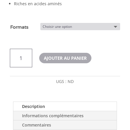
Riches en acides aminés
Formats
quantité
AJOUTER AU PANIER
de
Catit
Creamy
poulet
UGS :
ND
et
crevette
Description
Informations complémentaires
Commentaires