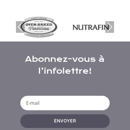
Prev
Nex
ious
t
Abonnez-vous à
l’infolettre!
ENVOYER