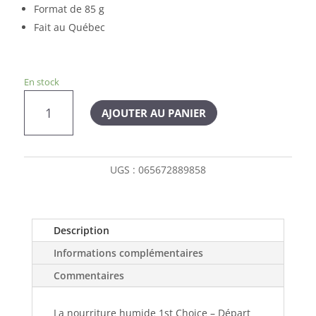
Format de 85 g
Fait au Québec
En stock
quantité
AJOUTER AU PANIER
de
1ST
CHOICE
canne
UGS :
065672889858
chaton
85
g
Description
Informations complémentaires
Commentaires
La nourriture humide 1st Choice – Départ