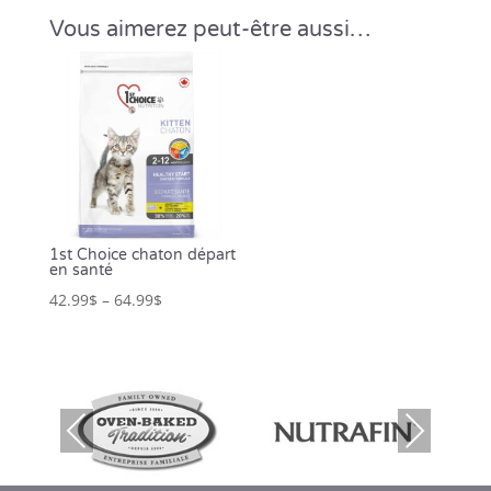
Vous aimerez peut-être aussi…
1st Choice chaton départ
en santé
42.99
$
–
64.99
$
Prev
Nex
ious
t